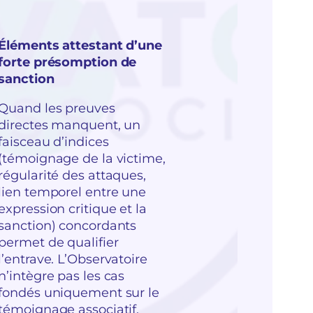
Éléments attestant d’une
forte présomption de
sanction
Quand les preuves
directes manquent, un
faisceau d’indices
(témoignage de la victime,
régularité des attaques,
lien temporel entre une
expression critique et la
sanction) concordants
permet de qualifier
l’entrave. L’Observatoire
n’intègre pas les cas
fondés uniquement sur le
témoignage associatif,