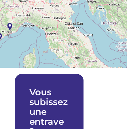
|
©
OpenStreetMap
contributors
Vous
subissez
une
entrave