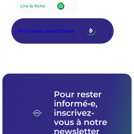
:
Lire la fiche
175.
À
Tarascon,
la
Voir toutes les entraves
nouvelle
municipalité
RN
annule
le
prêt
de
matériel
à
l’association
Femmes
Pour rester
souveraines
informé•e,
pour
des
inscrivez-
raisons
politiques
vous à notre
newsletter