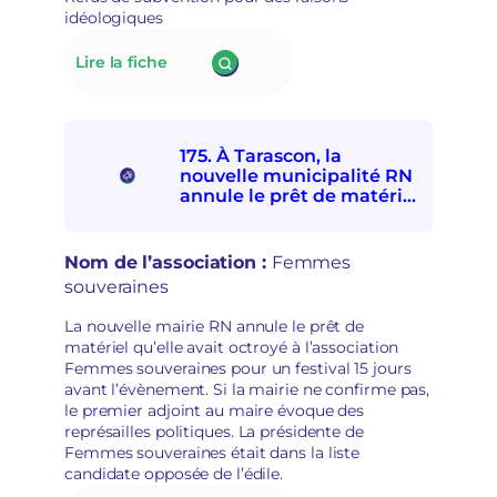
les
n
idéologiques
personnes
m
exilées
a
:
Lire la fiche
de
i
176.
participer
n
À Lillers,
à
s
le
la
é
nouveau
Fête
c
175. À Tarascon, la
maire
d’ici
u
nouvelle municipalité RN
RN
et
r
annule le prêt de matériel
refuse
d’ailleurs
à l’association Femmes
i
de
souveraines pour des
t
subventionner
raisons politiques
a
Nom de l’association :
Femmes
des
i
souveraines
associations
r
socioculturelles
e
La nouvelle mairie RN annule le prêt de
en
matériel qu’elle avait octroyé à l’association
raison
Femmes souveraines pour un festival 15 jours
de
avant l’évènement. Si la mairie ne confirme pas,
leur
le premier adjoint au maire évoque des
«
représailles politiques. La présidente de
posture
Femmes souveraines était dans la liste
politique
candidate opposée de l’édile.
»