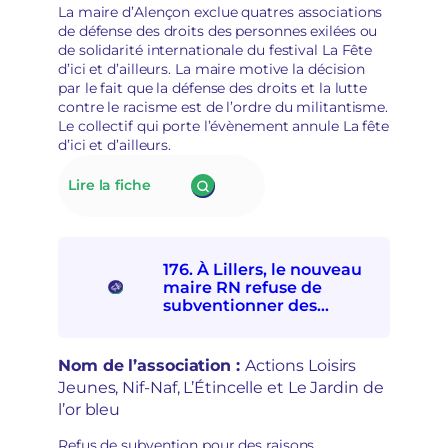
é
La maire d’Alençon exclue quatres associations
d
p
de défense des droits des personnes exilées ou
é
o
de solidarité internationale du festival La Fête
m
l
d’ici et d’ailleurs. La maire motive la décision
o
i
par le fait que la défense des droits et la lutte
c
t
contre le racisme est de l’ordre du militantisme.
r
i
Le collectif qui porte l’évènement annule La fête
a
s
d’ici et d’ailleurs.
t
a
i
t
:
Lire la fiche
q
i
177.
u
o
La
e
n
mairie
s
d’Alençon
e
176. À Lillers, le nouveau
interdit
t
maire RN refuse de
à
r
subventionner des
quatre
e
associations
associations
p
socioculturelles en raison
de
r
de leur « posture
Nom de l’association :
Actions Loisirs
solidarités
i
politique »
Jeunes, Nif-Naf, L’Étincelle et Le Jardin de
internationale
s
l’or bleu
et
e
avec
e
Refus de subvention pour des raisons