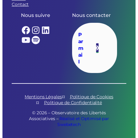
Contact
Nous suivre
Nous contacter
Facebook
Instagram
LinkedIn
P
YouTube
Spotify
ar
m
ai
l
Mentions Légales
Politique de Cookies
Politique de Confidentialité
© 2026 – Observatoire des Libertés
Associatives –
Réalisé et Optimisé par
Swebetech