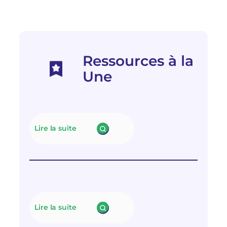
Ressources à la
Une
Lire la suite
:
N
e
u
t
r
a
l
Lire la suite
i
:
s
L