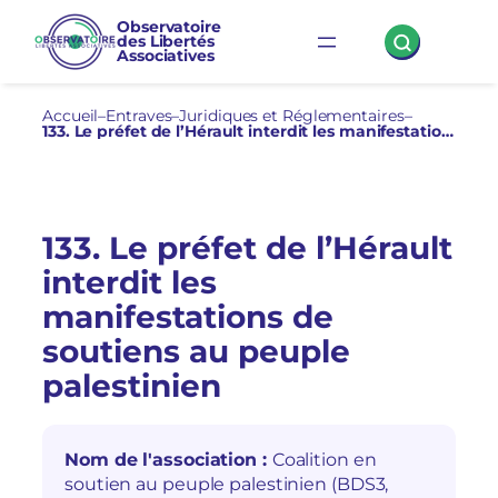
Aller
Observatoire
des Libertés
au
Associatives
contenu
Accueil
–
Entraves
–
Juridiques et Réglementaires
–
133. Le préfet de l’Hérault interdit les manifestations de soutiens au peuple palestinien
133. Le préfet de l’Hérault
interdit les
manifestations de
soutiens au peuple
palestinien
Nom de l'association :
Coalition en
soutien au peuple palestinien (BDS3,