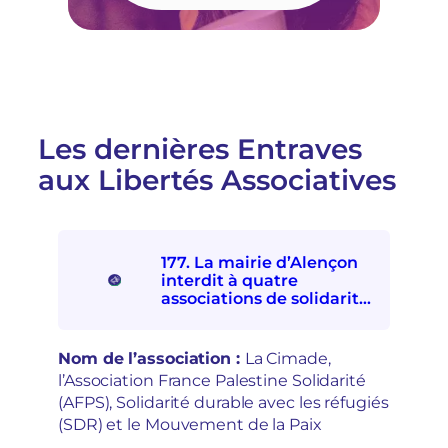
u
c
ê
i
t
a
e
t
s
i
u
v
r
e
u
p
Les dernières Entraves
n
a
aux Libertés Associatives
e
r
i
l
n
e
j
F
o
D
177. La mairie d’Alençon
n
V
interdit à quatre
c
A
associations de solidarités
t
:
internationale et avec les
i
e
personnes exilées de
o
s
participer à la Fête d’ici et
Nom de l’association :
La Cimade,
n
p
d’ailleurs
l’Association France Palestine Solidarité
à
o
(AFPS), Solidarité durable avec les réfugiés
l
i
a
(SDR) et le Mouvement de la Paix
r
d
s