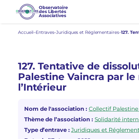
Aller
Observatoire
des Libertés
au
Associatives
contenu
Accueil
–
Entraves
–
Juridiques et Réglementaires
–
127. Tentative de dissolu
Palestine Vaincra par le
l’Intérieur
Nom de l'association :
Collectif Palestin
Thème de l’association :
Solidarité inter
Type d’entrave :
Juridiques et Réglement