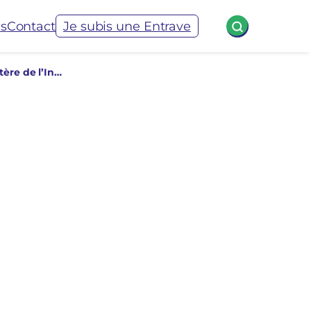
és
Contact
Je subis une Entrave
127. Tentative de dissolution du Collectif Palestine Vaincra par le ministère de l’Intérieur