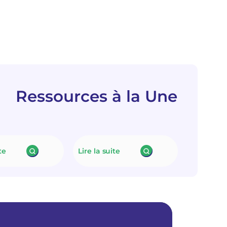
Ressources à la Une
te
Lire la suite
:
:
N
L
e
e
u
f
t
i
r
n
a
a