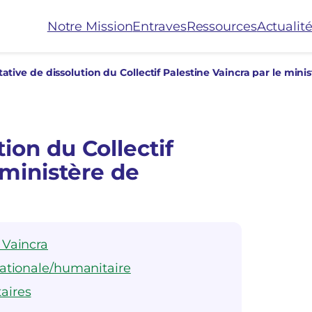
Notre Mission
Entraves
Ressources
Actualit
tion du Collectif
 ministère de
e Vaincra
nationale/humanitaire
aires