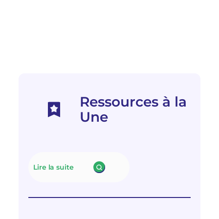
Ressources à la
Une
Lire la suite
:
N
e
u
t