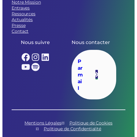
Notre Mission
Entraves
Ressources
Actualités
Presse
Contact
Nous suivre
Nous contacter
Facebook
Instagram
LinkedIn
P
YouTube
Spotify
ar
m
ai
l
Mentions Légales
Politique de Cookies
Politique de Confidentialité