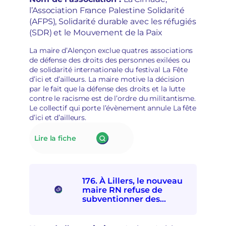
n
p
d’ailleurs
l’Association France Palestine Solidarité
à
o
(AFPS), Solidarité durable avec les réfugiés
l
i
a
(SDR) et le Mouvement de la Paix
r
d
s
é
La maire d’Alençon exclue quatres associations
d
p
de défense des droits des personnes exilées ou
é
o
de solidarité internationale du festival La Fête
m
l
d’ici et d’ailleurs. La maire motive la décision
o
i
par le fait que la défense des droits et la lutte
c
t
contre le racisme est de l’ordre du militantisme.
r
i
Le collectif qui porte l’évènement annule La fête
a
s
d’ici et d’ailleurs.
t
a
i
t
:
Lire la fiche
q
i
177.
u
o
La
e
n
mairie
s
d’Alençon
e
176. À Lillers, le nouveau
interdit
t
maire RN refuse de
à
r
subventionner des
quatre
e
associations
associations
p
socioculturelles en raison
de
r
de leur « posture