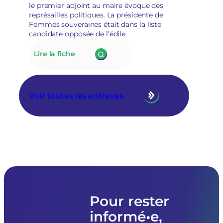
le premier adjoint au maire évoque des
«
représailles politiques. La présidente de
posture
Femmes souveraines était dans la liste
politique
candidate opposée de l’édile.
»
:
Lire la fiche
175.
À
Tarascon,
la
Voir toutes les entraves
nouvelle
municipalité
RN
annule
le
prêt
de
matériel
à
l’association
Femmes
Pour rester
souveraines
informé•e,
pour