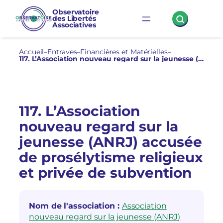
Aller
Observatoire
des Libertés
au
Associatives
contenu
Accueil
–
Entraves
–
Financières et Matérielles
–
117. L’Association nouveau regard sur la jeunesse (ANRJ) accusée de prosélytisme religieux et privée de subvention
117. L’Association
nouveau regard sur la
jeunesse (ANRJ) accusée
de prosélytisme religieux
et privée de subvention
Nom de l'association :
Association
nouveau regard sur la jeunesse (ANRJ)