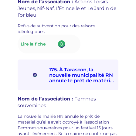
Nom de l’association :
Actions Loisirs
solidarités
i
politique »
Jeunes, Nif-Naf, L’Étincelle et Le Jardin de
internationale
s
l’or bleu
et
e
avec
e
Refus de subvention pour des raisons
les
n
idéologiques
personnes
m
exilées
a
:
Lire la fiche
de
i
176.
participer
n
À Lillers,
à
s
le
la
é
nouveau
Fête
c
175. À Tarascon, la
maire
d’ici
u
nouvelle municipalité RN
RN
et
r
annule le prêt de matériel
refuse
d’ailleurs
à l’association Femmes
i
de
souveraines pour des
t
subventionner
raisons politiques
a
Nom de l’association :
Femmes
des
i
souveraines
associations
r
socioculturelles
e
La nouvelle mairie RN annule le prêt de
en
matériel qu’elle avait octroyé à l’association
raison
Femmes souveraines pour un festival 15 jours
de
avant l’évènement. Si la mairie ne confirme pas,
leur