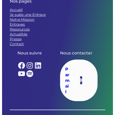
Nos pages
Accueil
Je subis une Entrave
Notre Mission
Entraves
Ressources
Actualités
Presse
Contact
Nous suivre
Nous contacter
Facebook
Instagram
LinkedIn
P
YouTube
Spotify
ar
m
ai
l