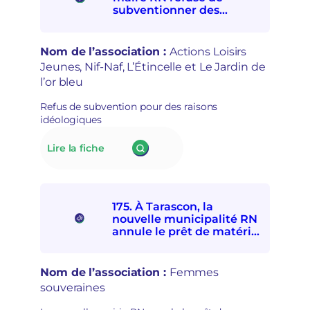
à
r
subventionner des
quatre
e
associations
associations
p
socioculturelles en raison
de
r
de leur « posture
Nom de l’association :
Actions Loisirs
solidarités
i
politique »
Jeunes, Nif-Naf, L’Étincelle et Le Jardin de
internationale
s
l’or bleu
et
e
avec
e
Refus de subvention pour des raisons
les
n
idéologiques
personnes
m
exilées
a
:
Lire la fiche
de
i
176.
participer
n
À Lillers,
à
s
le
la
é
nouveau
Fête
c
175. À Tarascon, la
maire
d’ici
u
nouvelle municipalité RN
RN
et
r
annule le prêt de matériel
refuse
d’ailleurs
à l’association Femmes
i
de
souveraines pour des
t
subventionner
raisons politiques
a
Nom de l’association :
Femmes
des
i
souveraines
associations
r
socioculturelles
e