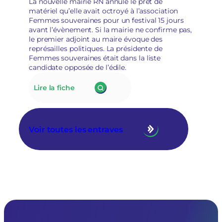
La nouvelle mairie RN annule le prêt de
en
matériel qu’elle avait octroyé à l’association
raison
Femmes souveraines pour un festival 15 jours
de
avant l’évènement. Si la mairie ne confirme pas,
leur
le premier adjoint au maire évoque des
«
représailles politiques. La présidente de
posture
Femmes souveraines était dans la liste
politique
candidate opposée de l’édile.
»
:
Lire la fiche
175.
À
Tarascon,
la
Voir toutes les entraves
nouvelle
municipalité
RN
annule
le
prêt
de
matériel
à
l’association