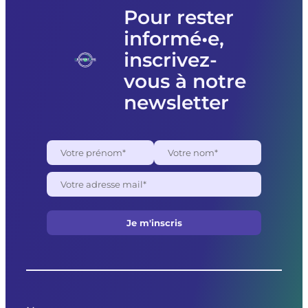
Femmes
Pour rester
souveraines
informé•e,
pour
des
inscrivez-
raisons
politiques
vous à notre
newsletter