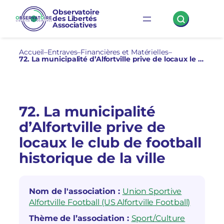
Aller
Observatoire
des Libertés
au
Associatives
contenu
Accueil
–
Entraves
–
Financières et Matérielles
–
72. La municipalité d’Alfortville prive de locaux le club de football historique de la ville
72. La municipalité
d’Alfortville prive de
locaux le club de football
historique de la ville
Nom de l'association :
Union Sportive
Alfortville Football (US Alfortville Football)
Thème de l’association :
Sport/Culture