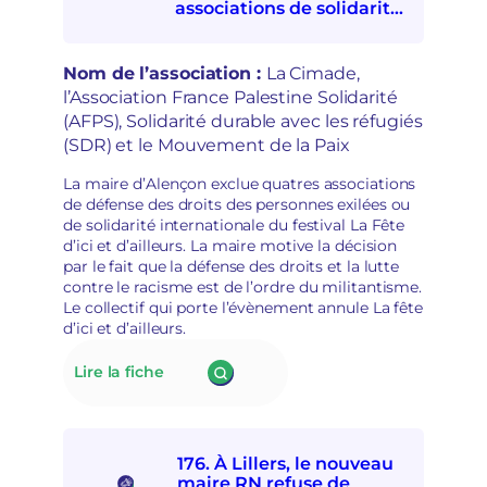
A
associations de solidarités
t
:
internationale et avec les
i
e
personnes exilées de
o
s
participer à la Fête d’ici et
Nom de l’association :
La Cimade,
n
p
d’ailleurs
l’Association France Palestine Solidarité
à
o
(AFPS), Solidarité durable avec les réfugiés
l
i
a
(SDR) et le Mouvement de la Paix
r
d
s
é
La maire d’Alençon exclue quatres associations
d
p
de défense des droits des personnes exilées ou
é
o
de solidarité internationale du festival La Fête
m
l
d’ici et d’ailleurs. La maire motive la décision
o
i
par le fait que la défense des droits et la lutte
c
t
contre le racisme est de l’ordre du militantisme.
r
i
Le collectif qui porte l’évènement annule La fête
a
s
d’ici et d’ailleurs.
t
a
i
t
:
Lire la fiche
q
i
177.
u
o
La
e
n
mairie
s
d’Alençon
e
176. À Lillers, le nouveau
interdit
t
maire RN refuse de