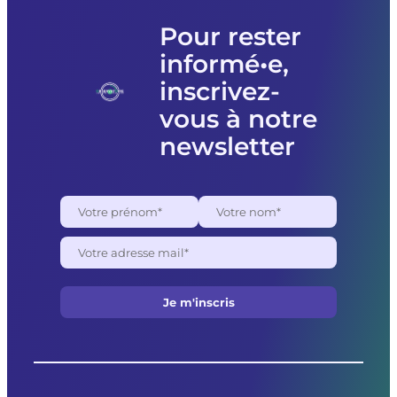
l’association
Femmes
Pour rester
souveraines
informé•e,
pour
des
inscrivez-
raisons
politiques
vous à notre
newsletter