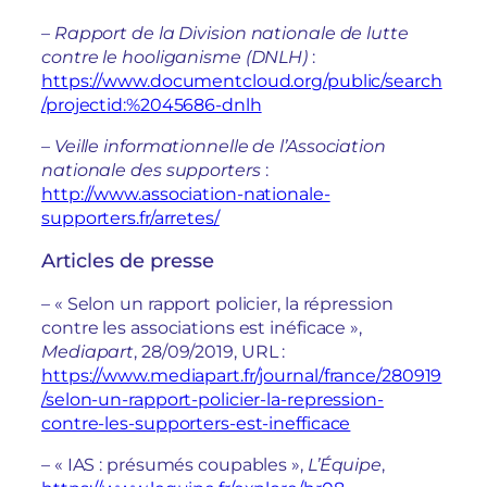
–
Rapport de la Division nationale de lutte
contre le hooliganisme (DNLH)
:
https://www.documentcloud.org/public/search
/projectid:%2045686-dnlh
–
Veille informationnelle de l’Association
nationale des supporters
:
http://www.association-nationale-
supporters.fr/arretes/
Articles de presse
– « Selon un rapport policier, la répression
contre les associations est inéficace »,
Mediapart
, 28/09/2019, URL :
https://www.mediapart.fr/journal/france/280919
/selon-un-rapport-policier-la-repression-
contre-les-supporters-est-inefficace
– « IAS : présumés coupables »,
L’Équipe
,