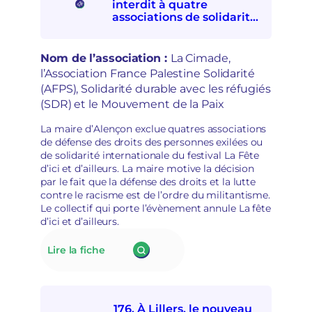
interdit à quatre
c
A
associations de solidarités
t
:
internationale et avec les
i
e
personnes exilées de
o
s
participer à la Fête d’ici et
Nom de l’association :
La Cimade,
n
p
d’ailleurs
l’Association France Palestine Solidarité
à
o
(AFPS), Solidarité durable avec les réfugiés
l
i
a
(SDR) et le Mouvement de la Paix
r
d
s
é
La maire d’Alençon exclue quatres associations
d
p
de défense des droits des personnes exilées ou
é
o
de solidarité internationale du festival La Fête
m
l
d’ici et d’ailleurs. La maire motive la décision
o
i
par le fait que la défense des droits et la lutte
c
t
contre le racisme est de l’ordre du militantisme.
r
i
Le collectif qui porte l’évènement annule La fête
a
s
d’ici et d’ailleurs.
t
a
i
t
:
Lire la fiche
q
i
177.
u
o
La
e
n
mairie
s
d’Alençon
e
176. À Lillers, le nouveau