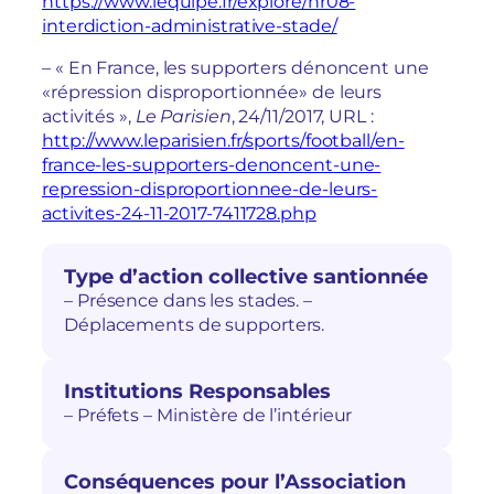
https://www.lequipe.fr/explore/hr08-
interdiction-administrative-stade/
– « En France, les supporters dénoncent une
«répression disproportionnée» de leurs
activités »,
Le Parisien
, 24/11/2017, URL :
http://www.leparisien.fr/sports/football/en-
france-les-supporters-denoncent-une-
repression-disproportionnee-de-leurs-
activites-24-11-2017-7411728.php
Type d’action collective santionnée
– Présence dans les stades. –
Déplacements de supporters.
Institutions Responsables
– Préfets – Ministère de l’intérieur
Conséquences pour l’Association