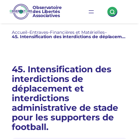
Aller
Observatoire
des Libertés
au
Associatives
contenu
Accueil
–
Entraves
–
Financières et Matérielles
–
45. Intensification des interdictions de déplacement et interdictions administrative de stade pour les supporters de football.
45. Intensification des
interdictions de
déplacement et
interdictions
administrative de stade
pour les supporters de
football.