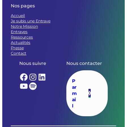
Nos pages
Accueil
Je subis une Entrave
Notre Mission
Entraves
Ressources
Actualités
Presse
Contact
Nous suivre
Nous contacter
Facebook
Instagram
LinkedIn
P
YouTube
Spotify
ar
m
ai
l