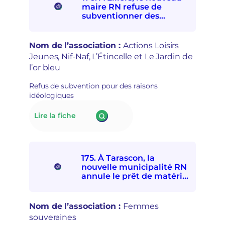
interdit
t
maire RN refuse de
à
r
subventionner des
quatre
e
associations
associations
p
socioculturelles en raison
de
r
de leur « posture
Nom de l’association :
Actions Loisirs
solidarités
i
politique »
Jeunes, Nif-Naf, L’Étincelle et Le Jardin de
internationale
s
l’or bleu
et
e
avec
e
Refus de subvention pour des raisons
les
n
idéologiques
personnes
m
exilées
a
:
Lire la fiche
de
i
176.
participer
n
À Lillers,
à
s
le
la
é
nouveau
Fête
c
175. À Tarascon, la
maire
d’ici
u
nouvelle municipalité RN
RN
et
r
annule le prêt de matériel
refuse
d’ailleurs
à l’association Femmes
i
de
souveraines pour des
t
subventionner
raisons politiques
a
Nom de l’association :
Femmes
des
i
souveraines
associations
r