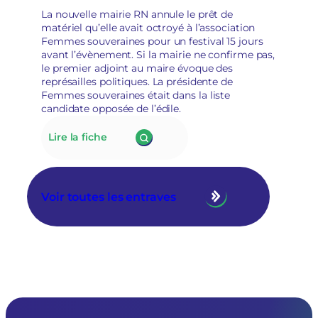
socioculturelles
e
La nouvelle mairie RN annule le prêt de
en
matériel qu’elle avait octroyé à l’association
raison
Femmes souveraines pour un festival 15 jours
de
avant l’évènement. Si la mairie ne confirme pas,
leur
le premier adjoint au maire évoque des
«
représailles politiques. La présidente de
posture
Femmes souveraines était dans la liste
politique
candidate opposée de l’édile.
»
:
Lire la fiche
175.
À
Tarascon,
la
Voir toutes les entraves
nouvelle
municipalité
RN
annule
le
prêt
de
matériel
à