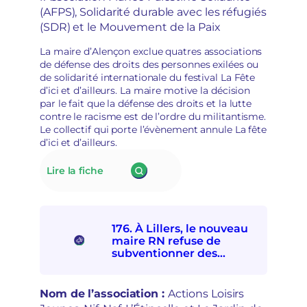
o
(AFPS), Solidarité durable avec les réfugiés
l
i
a
(SDR) et le Mouvement de la Paix
r
d
s
é
La maire d’Alençon exclue quatres associations
d
p
de défense des droits des personnes exilées ou
é
o
de solidarité internationale du festival La Fête
m
l
d’ici et d’ailleurs. La maire motive la décision
o
i
par le fait que la défense des droits et la lutte
c
t
contre le racisme est de l’ordre du militantisme.
r
i
Le collectif qui porte l’évènement annule La fête
a
s
d’ici et d’ailleurs.
t
a
i
t
:
Lire la fiche
q
i
177.
u
o
La
e
n
mairie
s
d’Alençon
e
176. À Lillers, le nouveau
interdit
t
maire RN refuse de
à
r
subventionner des
quatre
e
associations
associations
p
socioculturelles en raison
de
r
de leur « posture
Nom de l’association :
Actions Loisirs
solidarités
i
politique »