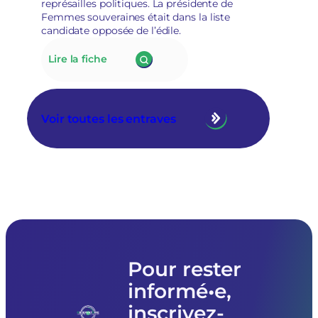
représailles politiques. La présidente de
posture
Femmes souveraines était dans la liste
politique
candidate opposée de l’édile.
»
:
Lire la fiche
175.
À
Tarascon,
la
Voir toutes les entraves
nouvelle
municipalité
RN
annule
le
prêt
de
matériel
à
l’association
Femmes
Pour rester
souveraines
informé•e,
pour
des
inscrivez-
raisons