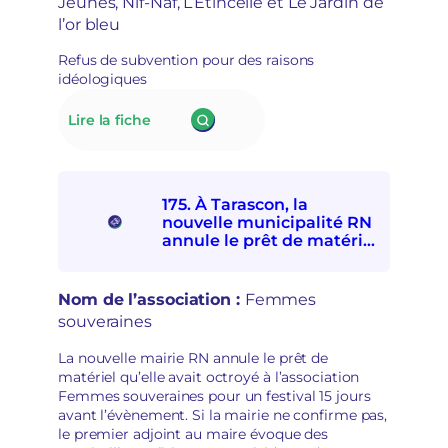
Jeunes, Nif-Naf, L’Étincelle et Le Jardin de
internationale
s
l’or bleu
et
e
avec
e
Refus de subvention pour des raisons
les
n
idéologiques
personnes
m
exilées
a
:
Lire la fiche
de
i
176.
participer
n
À Lillers,
à
s
le
la
é
nouveau
Fête
c
175. À Tarascon, la
maire
d’ici
u
nouvelle municipalité RN
RN
et
r
annule le prêt de matériel
refuse
d’ailleurs
à l’association Femmes
i
de
souveraines pour des
t
subventionner
raisons politiques
a
Nom de l’association :
Femmes
des
i
souveraines
associations
r
socioculturelles
e
La nouvelle mairie RN annule le prêt de
en
matériel qu’elle avait octroyé à l’association
raison
Femmes souveraines pour un festival 15 jours
de
avant l’évènement. Si la mairie ne confirme pas,
leur
le premier adjoint au maire évoque des
«