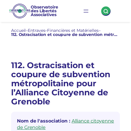
Aller
Observatoire
des Libertés
au
Associatives
contenu
Accueil
–
Entraves
–
Financières et Matérielles
–
112. Ostracisation et coupure de subvention métropolitaine pour l’Alliance Citoyenne de Grenoble
112. Ostracisation et
coupure de subvention
métropolitaine pour
l’Alliance Citoyenne de
Grenoble
Nom de l'association :
Alliance citoyenne
de Grenoble