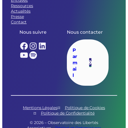
Entraves
Ressources
Actualités
Presse
Contact
Nous suivre
Nous contacter
Facebook
Instagram
LinkedIn
P
YouTube
Spotify
ar
m
ai
l
Mentions Légales
Politique de Cookies
Politique de Confidentialité
© 2026 – Observatoire des Libertés