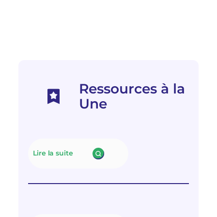
Ressources à la
Une
Lire la suite
:
N
e
u
t
r