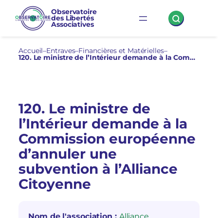
Aller
Observatoire
des Libertés
au
Associatives
contenu
Accueil
–
Entraves
–
Financières et Matérielles
–
120. Le ministre de l’Intérieur demande à la Commission européenne d’annuler une subvention à l’Alliance Citoyenne
120. Le ministre de
l’Intérieur demande à la
Commission européenne
d’annuler une
subvention à l’Alliance
Citoyenne
Nom de l'association :
Alliance