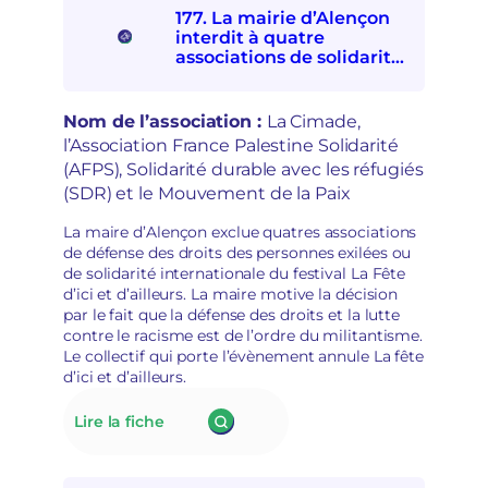
o
D
177. La mairie d’Alençon
n
V
interdit à quatre
c
A
associations de solidarités
t
:
internationale et avec les
i
e
personnes exilées de
o
s
participer à la Fête d’ici et
Nom de l’association :
La Cimade,
n
p
d’ailleurs
l’Association France Palestine Solidarité
à
o
(AFPS), Solidarité durable avec les réfugiés
l
i
a
(SDR) et le Mouvement de la Paix
r
d
s
é
La maire d’Alençon exclue quatres associations
d
p
de défense des droits des personnes exilées ou
é
o
de solidarité internationale du festival La Fête
m
l
d’ici et d’ailleurs. La maire motive la décision
o
i
par le fait que la défense des droits et la lutte
c
t
contre le racisme est de l’ordre du militantisme.
r
i
Le collectif qui porte l’évènement annule La fête
a
s
d’ici et d’ailleurs.
t
a
i
t
:
Lire la fiche
q
i
177.
u
o
La
e
n
mairie
s