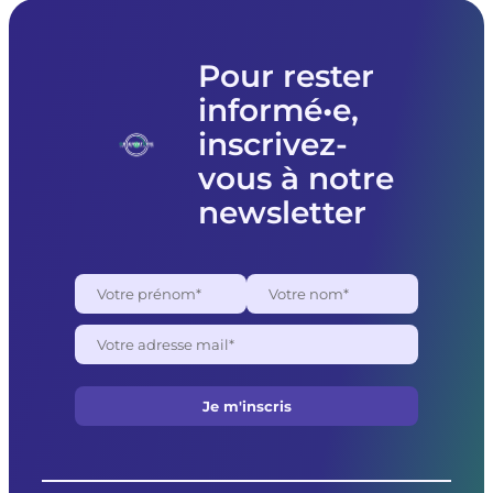
matériel
à
l’association
Femmes
Pour rester
souveraines
informé•e,
pour
des
inscrivez-
raisons
politiques
vous à notre
newsletter