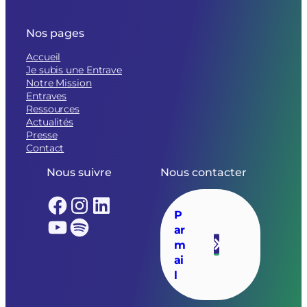
Nos pages
Accueil
Je subis une Entrave
Notre Mission
Entraves
Ressources
Actualités
Presse
Contact
Nous suivre
Nous contacter
Facebook
Instagram
LinkedIn
P
YouTube
Spotify
ar
m
ai
l