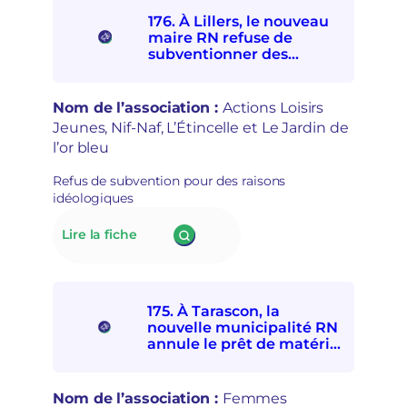
d’Alençon
e
176. À Lillers, le nouveau
interdit
t
maire RN refuse de
à
r
subventionner des
quatre
e
associations
associations
p
socioculturelles en raison
de
r
de leur « posture
Nom de l’association :
Actions Loisirs
solidarités
i
politique »
Jeunes, Nif-Naf, L’Étincelle et Le Jardin de
internationale
s
l’or bleu
et
e
avec
e
Refus de subvention pour des raisons
les
n
idéologiques
personnes
m
exilées
a
:
Lire la fiche
de
i
176.
participer
n
À Lillers,
à
s
le
la
é
nouveau
Fête
c
175. À Tarascon, la
maire
d’ici
u
nouvelle municipalité RN
RN
et
r
annule le prêt de matériel
refuse
d’ailleurs
à l’association Femmes
i
de
souveraines pour des
t
subventionner
raisons politiques
a
Nom de l’association :
Femmes
des