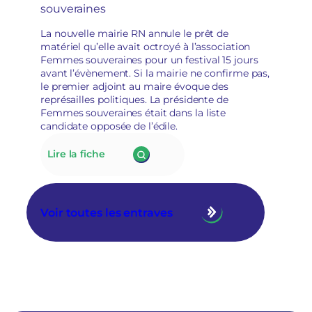
i
souveraines
associations
r
socioculturelles
e
La nouvelle mairie RN annule le prêt de
en
matériel qu’elle avait octroyé à l’association
raison
Femmes souveraines pour un festival 15 jours
de
avant l’évènement. Si la mairie ne confirme pas,
leur
le premier adjoint au maire évoque des
«
représailles politiques. La présidente de
posture
Femmes souveraines était dans la liste
politique
candidate opposée de l’édile.
»
:
Lire la fiche
175.
À
Tarascon,
la
Voir toutes les entraves
nouvelle
municipalité
RN
annule
le
prêt
de