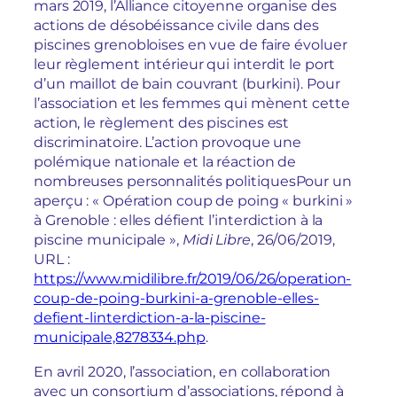
mars 2019, l’Alliance citoyenne organise des
actions de désobéissance civile dans des
piscines grenobloises en vue de faire évoluer
leur règlement intérieur qui interdit le port
d’un maillot de bain couvrant (burkini). Pour
l’association et les femmes qui mènent cette
action, le règlement des piscines est
discriminatoire. L’action provoque une
polémique nationale et la réaction de
nombreuses personnalités politiques
Pour un
aperçu : « Opération coup de poing « burkini »
à Grenoble : elles défient l’interdiction à la
piscine municipale »,
Midi Libre
, 26/06/2019,
URL :
https://www.midilibre.fr/2019/06/26/operation-
coup-de-poing-burkini-a-grenoble-elles-
defient-linterdiction-a-la-piscine-
municipale,8278334.php
.
En avril 2020, l’association, en collaboration
avec un consortium d’associations, répond à