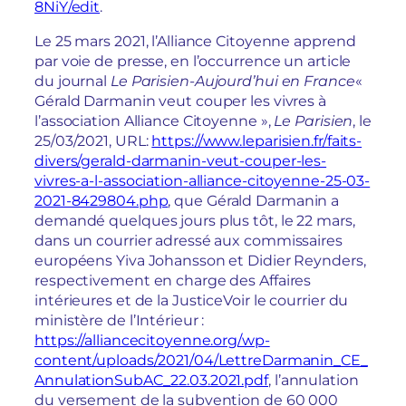
8NiY/edit
.
Le 25 mars 2021, l’Alliance Citoyenne apprend
par voie de presse, en l’occurrence un article
du journal
Le Parisien-Aujourd’hui en France
«
Gérald Darmanin veut couper les vivres à
l’association Alliance Citoyenne »,
Le Parisien
, le
25/03/2021, URL:
https://www.leparisien.fr/faits-
divers/gerald-darmanin-veut-couper-les-
vivres-a-l-association-alliance-citoyenne-25-03-
2021-8429804.php
, que Gérald Darmanin a
demandé quelques jours plus tôt, le 22 mars,
dans un courrier adressé aux commissaires
européens Yiva Johansson et Didier Reynders,
respectivement en charge des Affaires
intérieures et de la Justice
Voir le courrier du
ministère de l’Intérieur :
https://alliancecitoyenne.org/wp-
content/uploads/2021/04/LettreDarmanin_CE_
AnnulationSubAC_22.03.2021.pdf
, l’annulation
du versement de la subvention de 60 000