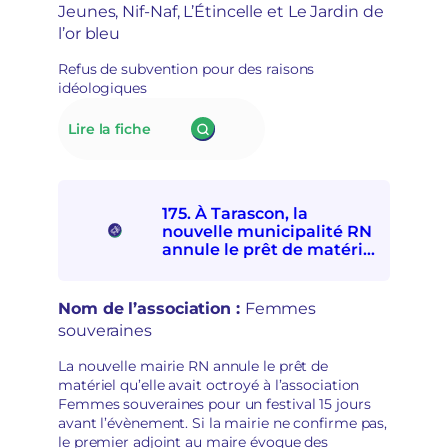
politique »
Jeunes, Nif-Naf, L’Étincelle et Le Jardin de
internationale
s
l’or bleu
et
e
avec
e
Refus de subvention pour des raisons
les
n
idéologiques
personnes
m
exilées
a
:
Lire la fiche
de
i
176.
participer
n
À Lillers,
à
s
le
la
é
nouveau
Fête
c
175. À Tarascon, la
maire
d’ici
u
nouvelle municipalité RN
RN
et
r
annule le prêt de matériel
refuse
d’ailleurs
à l’association Femmes
i
de
souveraines pour des
t
subventionner
raisons politiques
a
Nom de l’association :
Femmes
des
i
souveraines
associations
r
socioculturelles
e
La nouvelle mairie RN annule le prêt de
en
matériel qu’elle avait octroyé à l’association
raison
Femmes souveraines pour un festival 15 jours
de
avant l’évènement. Si la mairie ne confirme pas,
leur
le premier adjoint au maire évoque des