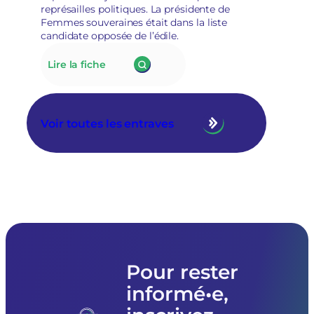
«
représailles politiques. La présidente de
posture
Femmes souveraines était dans la liste
politique
candidate opposée de l’édile.
»
:
Lire la fiche
175.
À
Tarascon,
la
Voir toutes les entraves
nouvelle
municipalité
RN
annule
le
prêt
de
matériel
à
l’association
Femmes
Pour rester
souveraines
informé•e,
pour
des