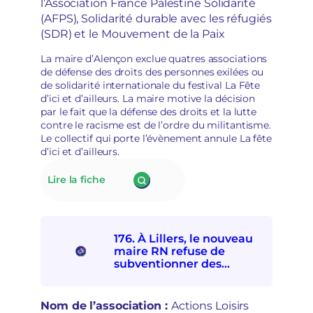
l’Association France Palestine Solidarité
à
o
(AFPS), Solidarité durable avec les réfugiés
l
i
a
(SDR) et le Mouvement de la Paix
r
d
s
é
La maire d’Alençon exclue quatres associations
d
p
de défense des droits des personnes exilées ou
é
o
de solidarité internationale du festival La Fête
m
l
d’ici et d’ailleurs. La maire motive la décision
o
i
par le fait que la défense des droits et la lutte
c
t
contre le racisme est de l’ordre du militantisme.
r
i
Le collectif qui porte l’évènement annule La fête
a
s
d’ici et d’ailleurs.
t
a
i
t
:
Lire la fiche
q
i
177.
u
o
La
e
n
mairie
s
d’Alençon
e
176. À Lillers, le nouveau
interdit
t
maire RN refuse de
à
r
subventionner des
quatre
e
associations
associations
p
socioculturelles en raison
de
r
de leur « posture
Nom de l’association :
Actions Loisirs
solidarités
i