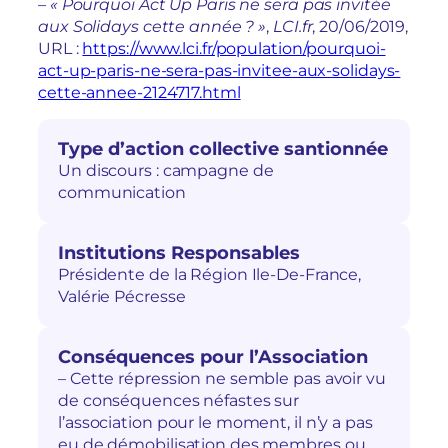
–
« Pourquoi Act Up Paris ne sera pas invitée
aux Solidays cette année ? »
,
LCI.fr
, 20/06/2019,
URL :
https://www.lci.fr/population/pourquoi-
act-up-paris-ne-sera-pas-invitee-aux-solidays-
cette-annee-2124717.html
Type d’action collective santionnée
Un discours : campagne de
communication
Institutions Responsables
Présidente de la Région Ile-De-France,
Valérie Pécresse
Conséquences pour l’Association
– Cette répression ne semble pas avoir vu
de conséquences néfastes sur
l’association pour le moment, il n’y a pas
eu de démobilisation des membres ou