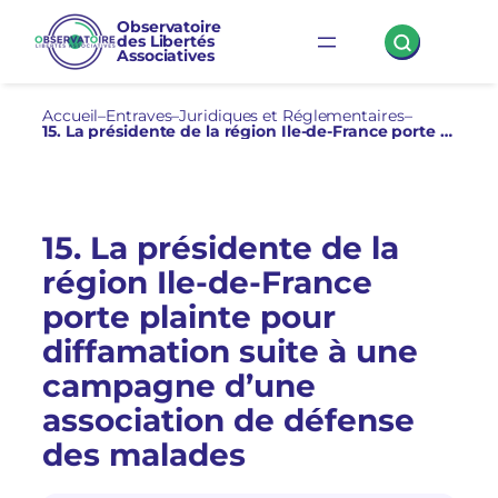
Aller
Observatoire
des Libertés
au
Associatives
contenu
Accueil
–
Entraves
–
Juridiques et Réglementaires
–
15. La présidente de la région Ile-de-France porte plainte pour diffamation suite à une campagne d’une association de défense des malades
15. La présidente de la
région Ile-de-France
porte plainte pour
diffamation suite à une
campagne d’une
association de défense
des malades