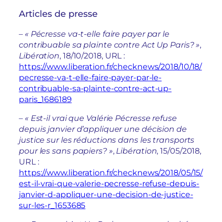
Articles de presse
–
« Pécresse va-t-elle faire payer par le
contribuable sa plainte contre Act Up Paris? »
,
Libération
, 18/10/2018, URL :
https://www.liberation.fr/checknews/2018/10/18/
pecresse-va-t-elle-faire-payer-par-le-
contribuable-sa-plainte-contre-act-up-
paris_1686189
–
« Est-il vrai que Valérie Pécresse refuse
depuis janvier d’appliquer une décision de
justice sur les réductions dans les transports
pour les sans papiers? »
,
Libération
, 15/05/2018,
URL :
https://www.liberation.fr/checknews/2018/05/15/
est-il-vrai-que-valerie-pecresse-refuse-depuis-
janvier-d-appliquer-une-decision-de-justice-
sur-les-r_1653685