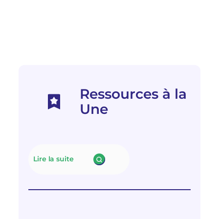
Ressources à la
Une
Lire la suite
:
N
e
u
t
r