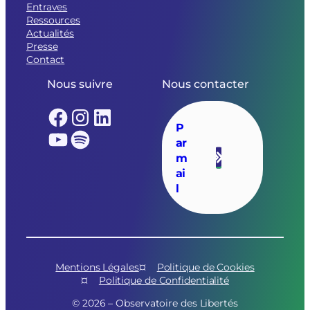
Entraves
Ressources
Actualités
Presse
Contact
Nous suivre
Nous contacter
Facebook
Instagram
LinkedIn
P
YouTube
Spotify
ar
m
ai
l
Mentions Légales
Politique de Cookies
Politique de Confidentialité
© 2026 – Observatoire des Libertés