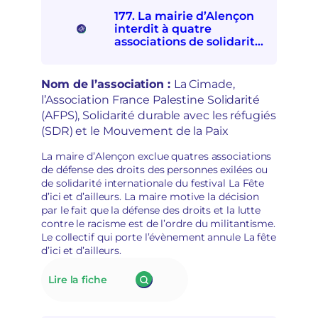
o
D
177. La mairie d’Alençon
n
V
interdit à quatre
c
A
associations de solidarités
t
:
internationale et avec les
i
e
personnes exilées de
o
s
participer à la Fête d’ici et
Nom de l’association :
La Cimade,
n
p
d’ailleurs
l’Association France Palestine Solidarité
à
o
(AFPS), Solidarité durable avec les réfugiés
l
i
a
(SDR) et le Mouvement de la Paix
r
d
s
é
La maire d’Alençon exclue quatres associations
d
p
de défense des droits des personnes exilées ou
é
o
de solidarité internationale du festival La Fête
m
l
d’ici et d’ailleurs. La maire motive la décision
o
i
par le fait que la défense des droits et la lutte
c
t
contre le racisme est de l’ordre du militantisme.
r
i
Le collectif qui porte l’évènement annule La fête
a
s
d’ici et d’ailleurs.
t
a
i
t
:
Lire la fiche
q
i
177.
u
o
La
e
n