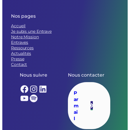
Nos pages
Accueil
Je subis une Entrave
Notre Mission
Entraves
Ressources
Actualités
Presse
Contact
Nous suivre
Nous contacter
Facebook
Instagram
LinkedIn
P
YouTube
Spotify
ar
m
ai
l