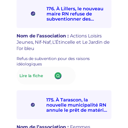
mairie
s
d’Alençon
e
176. À Lillers, le nouveau
interdit
t
maire RN refuse de
à
r
subventionner des
quatre
e
associations
associations
p
socioculturelles en raison
de
r
de leur « posture
Nom de l’association :
Actions Loisirs
solidarités
i
politique »
Jeunes, Nif-Naf, L’Étincelle et Le Jardin de
internationale
s
l’or bleu
et
e
avec
e
Refus de subvention pour des raisons
les
n
idéologiques
personnes
m
exilées
a
:
Lire la fiche
de
i
176.
participer
n
À Lillers,
à
s
le
la
é
nouveau
Fête
c
175. À Tarascon, la
maire
d’ici
u
nouvelle municipalité RN
RN
et
r
annule le prêt de matériel
refuse
d’ailleurs
à l’association Femmes
i
de
souveraines pour des
t
subventionner
raisons politiques
a
Nom de l’association :
Femmes