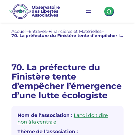
Aller
Observatoire
des Libertés
au
Associatives
contenu
Accueil
–
Entraves
–
Financières et Matérielles
–
70. La préfecture du Finistère tente d’empêcher l’émergence d’une lutte écologiste
70. La préfecture du
Finistère tente
d’empêcher l’émergence
d’une lutte écologiste
Nom de l'association :
Landi doit dire
non à la centrale
Thème de l’association :