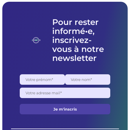
matériel
à
l’association
Femmes
Pour rester
souveraines
informé•e,
pour
des
inscrivez-
raisons
politiques
vous à notre
newsletter