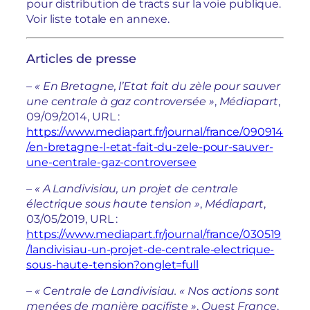
pour distribution de tracts sur la voie publique.
Voir liste totale en annexe.
Articles de presse
–
« En Bretagne, l’Etat fait du zèle pour sauver
une centrale à gaz controversée »
,
Médiapart
,
09/09/2014, URL :
https://www.mediapart.fr/journal/france/090914
/en-bretagne-l-etat-fait-du-zele-pour-sauver-
une-centrale-gaz-controversee
–
« A Landivisiau, un projet de centrale
électrique sous haute tension »
,
Médiapart
,
03/05/2019, URL :
https://www.mediapart.fr/journal/france/030519
/landivisiau-un-projet-de-centrale-electrique-
sous-haute-tension?onglet=full
–
« Centrale de Landivisiau. « Nos actions sont
menées de manière pacifiste »
,
Ouest France
,