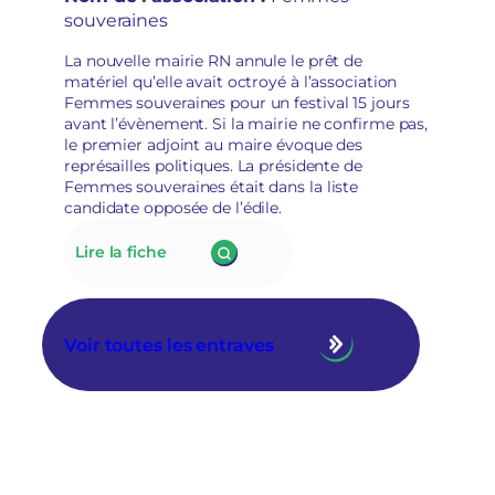
des
i
souveraines
associations
r
socioculturelles
e
La nouvelle mairie RN annule le prêt de
en
matériel qu’elle avait octroyé à l’association
raison
Femmes souveraines pour un festival 15 jours
de
avant l’évènement. Si la mairie ne confirme pas,
leur
le premier adjoint au maire évoque des
«
représailles politiques. La présidente de
posture
Femmes souveraines était dans la liste
politique
candidate opposée de l’édile.
»
:
Lire la fiche
175.
À
Tarascon,
la
Voir toutes les entraves
nouvelle
municipalité
RN
annule
le
prêt
de