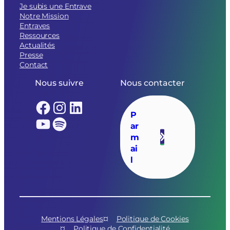
Je subis une Entrave
Notre Mission
Entraves
Ressources
Actualités
Presse
Contact
Nous suivre
Nous contacter
Facebook
Instagram
LinkedIn
P
YouTube
Spotify
ar
m
ai
l
Mentions Légales
Politique de Cookies
Politique de Confidentialité