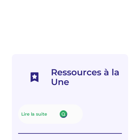
Ressources à la
Une
Lire la suite
:
N
e
u