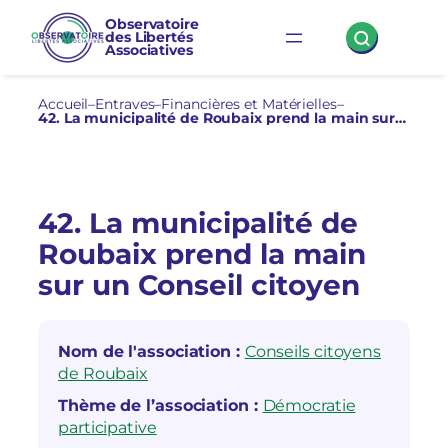
Aller
Observatoire
des Libertés
au
Associatives
contenu
Accueil
–
Entraves
–
Financières et Matérielles
–
42. La municipalité de Roubaix prend la main sur un Conseil citoyen
42. La municipalité de
Roubaix prend la main
sur un Conseil citoyen
Nom de l'association :
Conseils citoyens
de Roubaix
Thème de l’association :
Démocratie
participative