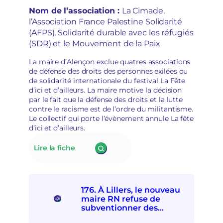
o
s
participer à la Fête d’ici et
Nom de l’association :
La Cimade,
n
p
d’ailleurs
l’Association France Palestine Solidarité
à
o
(AFPS), Solidarité durable avec les réfugiés
l
i
a
(SDR) et le Mouvement de la Paix
r
d
s
é
La maire d’Alençon exclue quatres associations
d
p
de défense des droits des personnes exilées ou
é
o
de solidarité internationale du festival La Fête
m
l
d’ici et d’ailleurs. La maire motive la décision
o
i
par le fait que la défense des droits et la lutte
c
t
contre le racisme est de l’ordre du militantisme.
r
i
Le collectif qui porte l’évènement annule La fête
a
s
d’ici et d’ailleurs.
t
a
i
t
:
Lire la fiche
q
i
177.
u
o
La
e
n
mairie
s
d’Alençon
e
176. À Lillers, le nouveau
interdit
t
maire RN refuse de
à
r
subventionner des
quatre
e
associations