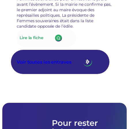
de
avant l’évènement. Si la mairie ne confirme pas,
leur
le premier adjoint au maire évoque des
«
représailles politiques. La présidente de
posture
Femmes souveraines était dans la liste
politique
candidate opposée de l’édile.
»
:
Lire la fiche
175.
À
Tarascon,
la
Voir toutes les entraves
nouvelle
municipalité
RN
annule
le
prêt
de
matériel
à
l’association
Femmes
Pour rester
souveraines