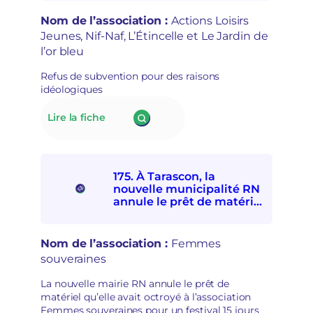
associations
p
socioculturelles en raison
de
r
de leur « posture
Nom de l’association :
Actions Loisirs
solidarités
i
politique »
Jeunes, Nif-Naf, L’Étincelle et Le Jardin de
internationale
s
l’or bleu
et
e
avec
e
Refus de subvention pour des raisons
les
n
idéologiques
personnes
m
exilées
a
:
Lire la fiche
de
i
176.
participer
n
À Lillers,
à
s
le
la
é
nouveau
Fête
c
175. À Tarascon, la
maire
d’ici
u
nouvelle municipalité RN
RN
et
r
annule le prêt de matériel
refuse
d’ailleurs
à l’association Femmes
i
de
souveraines pour des
t
subventionner
raisons politiques
a
Nom de l’association :
Femmes
des
i
souveraines
associations
r
socioculturelles
e
La nouvelle mairie RN annule le prêt de
en
matériel qu’elle avait octroyé à l’association
raison
Femmes souveraines pour un festival 15 jours