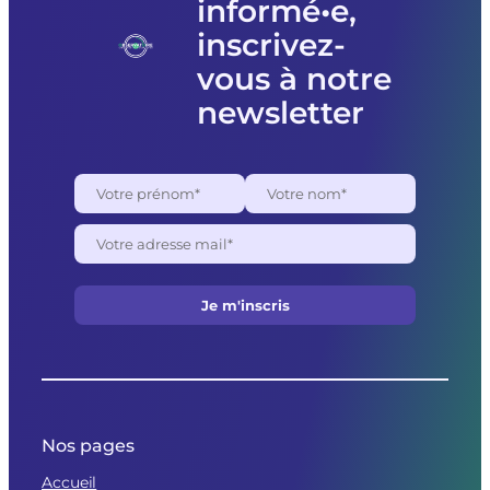
informé•e,
pour
des
inscrivez-
raisons
politiques
vous à notre
newsletter
Nos pages
Accueil