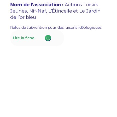
de leur « posture politique
Nom de l’association :
Actions Loisirs
»
Jeunes, Nif-Naf, L’Étincelle et Le Jardin
de l’or bleu
Refus de subvention pour des raisons idéologiques
:
Lire la fiche
176.
À Lillers,
le
nouveau
maire
RN
refuse
de
subventionner
des
associations
socioculturelles
en
raison
de