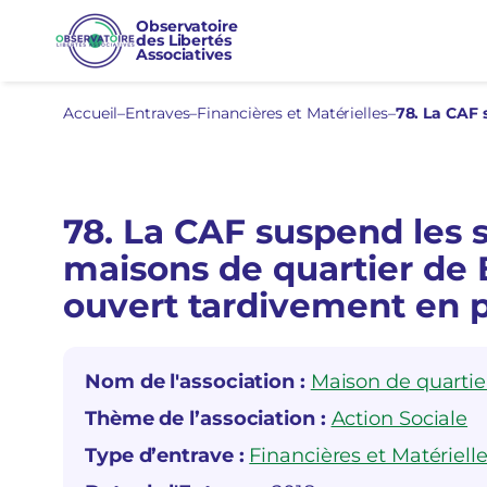
Aller
Observatoire
des Libertés
au
Associatives
contenu
Accueil
–
Entraves
–
Financières et Matérielles
–
78. La CAF suspend les 
maisons de quartier de 
ouvert tardivement en 
Nom de l'association :
Maison de quartie
Thème de l’association :
Action Sociale
Type d’entrave :
Financières et Matériell