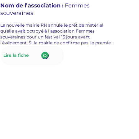
raisons politiques
Nom de l’association :
Femmes
souveraines
La nouvelle mairie RN annule le prêt de matériel
qu’elle avait octroyé à l’association Femmes
souveraines pour un festival 15 jours avant
l’évènement. Si la mairie ne confirme pas, le premier
adjoint au maire évoque des représailles politiques.
La présidente de Femmes souveraines était dans la
:
Lire la fiche
liste candidate opposée de l’édile.
175.
À
Tarascon,
la
nouvelle
municipalité
RN
annule
le
prêt
de
matériel
à
l’association