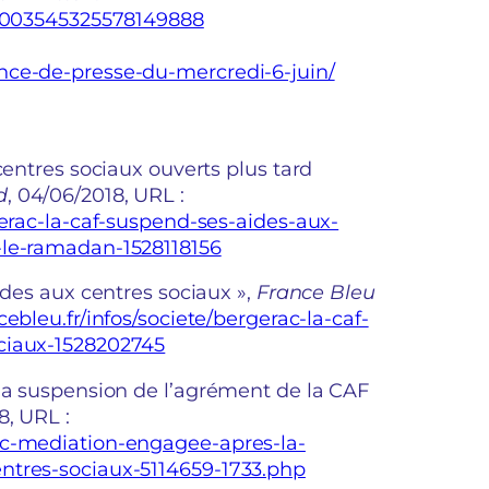
s/1003545325578149888
nce-de-presse-du-mercredi-6-juin/
centres sociaux ouverts plus tard
d
, 04/06/2018, URL :
gerac-la-caf-suspend-ses-aides-aux-
-le-ramadan-1528118156
ides aux centres sociaux »,
France Bleu
ebleu.fr/infos/societe/bergerac-la-caf-
ciaux-1528202745
 la suspension de l’agrément de la CAF
8, URL :
ac-mediation-engagee-apres-la-
ntres-sociaux-5114659-1733.php