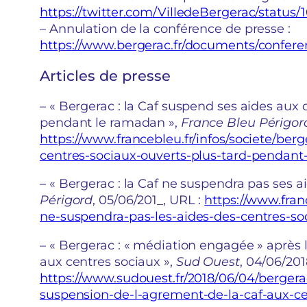
https://twitter.com/VilledeBergerac/statu
– Annulation de la conférence de presse :
https://www.bergerac.fr/documents/confere
Articles de presse
– « Bergerac : la Caf suspend ses aides aux 
pendant le ramadan »,
France Bleu Périgor
https://www.francebleu.fr/infos/societe/ber
centres-sociaux-ouverts-plus-tard-pendant
– « Bergerac : la Caf ne suspendra pas ses a
Périgord
, 05/06/201_, URL :
https://www.franc
ne-suspendra-pas-les-aides-des-centres-so
– « Bergerac : « médiation engagée » après
aux centres sociaux »,
Sud Ouest
, 04/06/201
https://www.sudouest.fr/2018/06/04/berger
suspension-de-l-agrement-de-la-caf-aux-ce