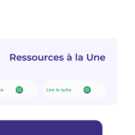
Ressources à la Une
te
Lire la suite
:
:
N
L
e
e
u
f
t
i
r
n
a
a