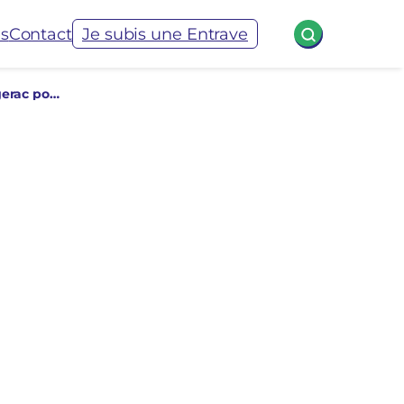
és
Contact
Je subis une Entrave
78. La CAF suspend les subventions de deux maisons de quartier de Bergerac pour avoir ouvert tardivement en période de ramadan