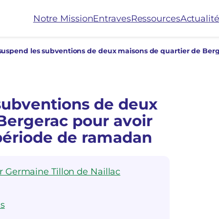
Notre Mission
Entraves
Ressources
Actualit
subventions de deux
Bergerac pour avoir
période de ramadan
r Germaine Tillon de Naillac
es