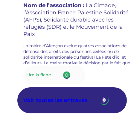
participer à la Fête d’ici et
Nom de l’association :
La Cimade,
d’ailleurs
l’Association France Palestine Solidarité
(AFPS), Solidarité durable avec les
réfugiés (SDR) et le Mouvement de la
Paix
La maire d’Alençon exclue quatres associations de
défense des droits des personnes exilées ou de
solidarité internationale du festival La Fête d’ici et
d’ailleurs. La maire motive la décision par le fait que
la défense des droits et la lutte contre le racisme est
de l’ordre du militantisme. Le collectif qui porte
:
Lire la fiche
l’évènement annule La fête d’ici et d’ailleurs.
177.
La
mairie
d’Alençon
Voir toutes les entraves
interdit
à
quatre
associations
de
solidarités