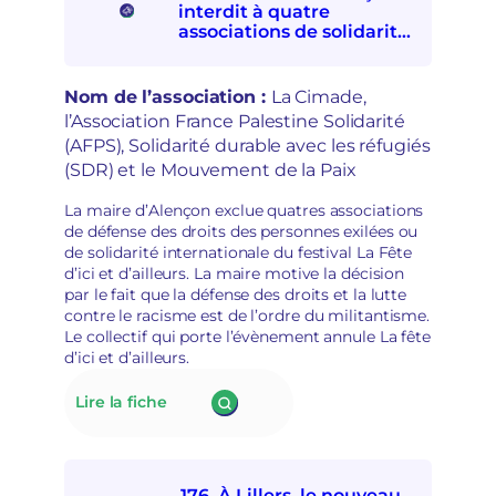
V
interdit à quatre
c
A
associations de solidarités
t
:
internationale et avec les
i
e
personnes exilées de
o
s
participer à la Fête d’ici et
Nom de l’association :
La Cimade,
n
p
d’ailleurs
l’Association France Palestine Solidarité
à
o
(AFPS), Solidarité durable avec les réfugiés
l
i
a
(SDR) et le Mouvement de la Paix
r
d
s
é
La maire d’Alençon exclue quatres associations
d
p
de défense des droits des personnes exilées ou
é
o
de solidarité internationale du festival La Fête
m
l
d’ici et d’ailleurs. La maire motive la décision
o
i
par le fait que la défense des droits et la lutte
c
t
contre le racisme est de l’ordre du militantisme.
r
i
Le collectif qui porte l’évènement annule La fête
a
s
d’ici et d’ailleurs.
t
a
i
t
:
Lire la fiche
q
i
177.
u
o
La
e
n
mairie
s
d’Alençon
e
176. À Lillers, le nouveau