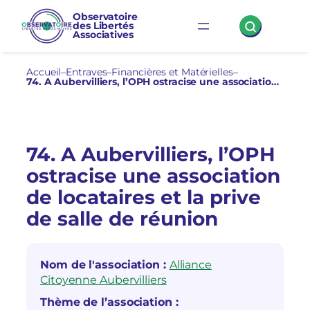
Aller
Observatoire
des Libertés
au
Associatives
contenu
Accueil
–
Entraves
–
Financières et Matérielles
–
74. A Aubervilliers, l’OPH ostracise une association de locataires et la prive de salle de réunion
74. A Aubervilliers, l’OPH
ostracise une association
de locataires et la prive
de salle de réunion
Nom de l'association :
Alliance
Citoyenne Aubervilliers
Thème de l’association :