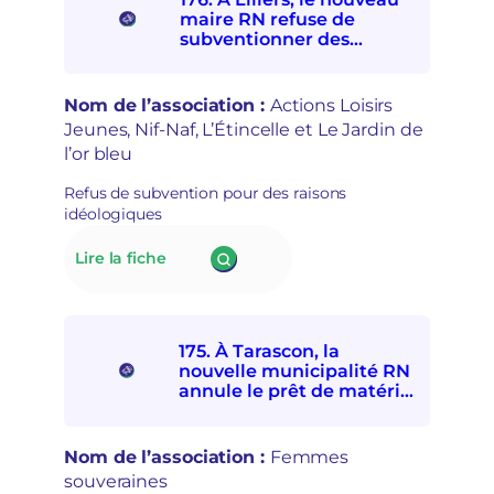
interdit
t
maire RN refuse de
à
r
subventionner des
quatre
e
associations
associations
p
socioculturelles en raison
de
r
de leur « posture
Nom de l’association :
Actions Loisirs
solidarités
i
politique »
Jeunes, Nif-Naf, L’Étincelle et Le Jardin de
internationale
s
l’or bleu
et
e
avec
e
Refus de subvention pour des raisons
les
n
idéologiques
personnes
m
exilées
a
:
Lire la fiche
de
i
176.
participer
n
À Lillers,
à
s
le
la
é
nouveau
Fête
c
175. À Tarascon, la
maire
d’ici
u
nouvelle municipalité RN
RN
et
r
annule le prêt de matériel
refuse
d’ailleurs
à l’association Femmes
i
de
souveraines pour des
t
subventionner
raisons politiques
a
Nom de l’association :
Femmes
des
i
souveraines
associations
r