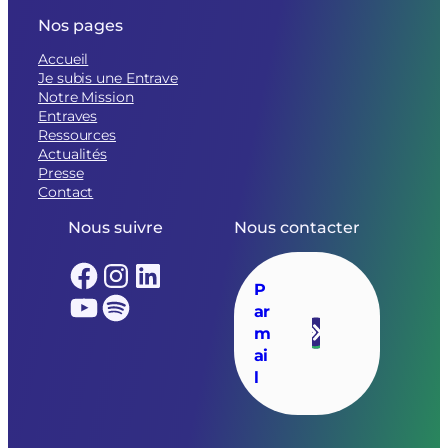
Nos pages
Accueil
Je subis une Entrave
Notre Mission
Entraves
Ressources
Actualités
Presse
Contact
Nous suivre
Nous contacter
Facebook
Instagram
LinkedIn
P
YouTube
Spotify
ar
m
ai
l