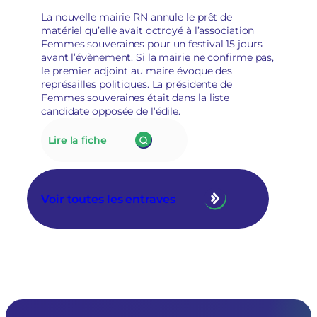
socioculturelles
e
La nouvelle mairie RN annule le prêt de
en
matériel qu’elle avait octroyé à l’association
raison
Femmes souveraines pour un festival 15 jours
de
avant l’évènement. Si la mairie ne confirme pas,
leur
le premier adjoint au maire évoque des
«
représailles politiques. La présidente de
posture
Femmes souveraines était dans la liste
politique
candidate opposée de l’édile.
»
:
Lire la fiche
175.
À
Tarascon,
la
Voir toutes les entraves
nouvelle
municipalité
RN
annule
le
prêt
de
matériel
à