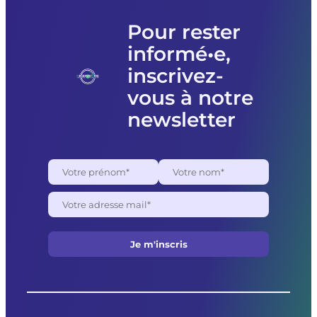
l’association
Femmes
Pour rester
souveraines
informé•e,
pour
des
inscrivez-
raisons
politiques
vous à notre
newsletter