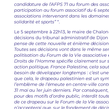
candidature de l’AFPS 71 au forum des asso
participation au forum associatif du 6 sep
associations intervenant dans les domaines 
solidarité et sports”
“.
Le 5 septembre à 22h13, le maire de Chalon
décisions du tribunal administratif de Dijon :
pense de cette nouvelle et énième décision 
Toutes ses décisions vont dans le même sens
politisation du Forum de la Vie associative 
Droits de l’Homme spécifie clairement sur s
action politique. France Palestine, cela sa
besoin de développer longtemps : c’est une a
que cela, le drapeau palestinien est un symb
l’emblème de l’émeute en centre-ville contre
31 mai au 1er juin derniers. Par conséquent, 
pour des motifs d’ordre public, interdit tout
de ce drapeau sur le Forum de la Vie associ
n’accepterai que, sur le fondement de décisi