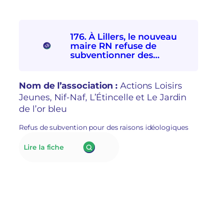
176. À Lillers, le nouveau
maire RN refuse de
subventionner des
associations
socioculturelles en raison
de leur « posture politique
Nom de l’association :
Actions Loisirs
»
Jeunes, Nif-Naf, L’Étincelle et Le Jardin
de l’or bleu
Refus de subvention pour des raisons idéologiques
:
Lire la fiche
176.
À Lillers,
le
nouveau
maire
RN
refuse