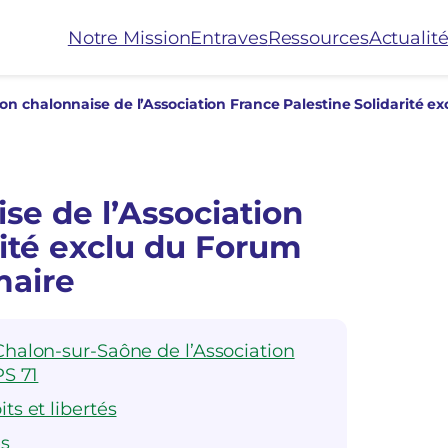
Notre Mission
Entraves
Ressources
Actualit
ise de l’Association
rité exclu du Forum
 maire
Chalon-sur-Saône de l’Association
PS 71
ts et libertés
es