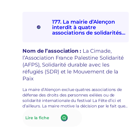
177. La mairie d’Alençon
interdit à quatre
associations de solidarités
internationale et avec les
personnes exilées de
participer à la Fête d’ici et
Nom de l’association :
La Cimade,
d’ailleurs
l’Association France Palestine Solidarité
(AFPS), Solidarité durable avec les
réfugiés (SDR) et le Mouvement de la
Paix
La maire d’Alençon exclue quatres associations de
défense des droits des personnes exilées ou de
solidarité internationale du festival La Fête d’ici et
d’ailleurs. La maire motive la décision par le fait que
la défense des droits et la lutte contre le racisme est
de l’ordre du militantisme. Le collectif qui porte
:
Lire la fiche
l’évènement annule La fête d’ici et d’ailleurs.
177.
La