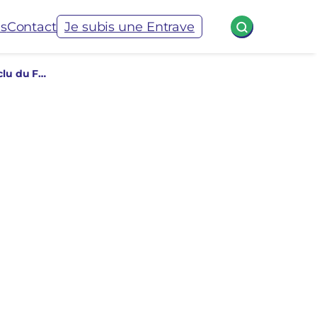
és
Contact
Je subis une Entrave
156. La section chalonnaise de l’Association France Palestine Solidarité exclu du Forum des associations par le maire