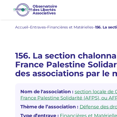
Aller
Observatoire
des Libertés
au
Associatives
contenu
Accueil
–
Entraves
–
Financières et Matérielles
–
156. La section chalonna
France Palestine Solida
des associations par le
Nom de l'association :
section locale de 
France Palestine Solidarité (AFPS), ou AF
Thème de l’association :
Défense des droi
Type d’entrave :
Financières et Matériell