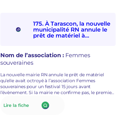
175. À Tarascon, la nouvelle
municipalité RN annule le
prêt de matériel à
l’association Femmes
souveraines pour des
raisons politiques
Nom de l’association :
Femmes
souveraines
La nouvelle mairie RN annule le prêt de matériel
qu’elle avait octroyé à l’association Femmes
souveraines pour un festival 15 jours avant
l’évènement. Si la mairie ne confirme pas, le premier
adjoint au maire évoque des représailles politiques.
La présidente de Femmes souveraines était dans la
:
Lire la fiche
liste candidate opposée de l’édile.
175.
À
Tarascon,
la
nouvelle