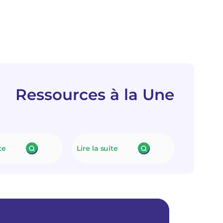
Ressources à la Une
te
Lire la suite
:
:
N
L
e
e
u
f
t
i
r
n
a
a