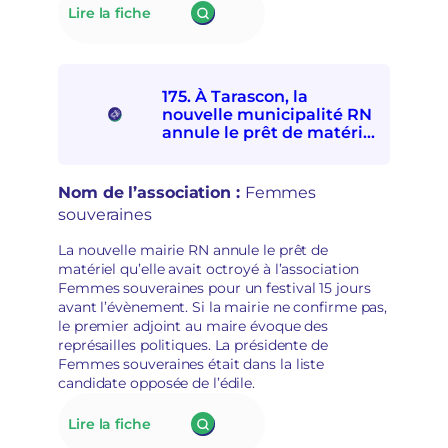
:
Lire la fiche
de
i
176.
participer
n
À Lillers,
à
s
le
la
é
nouveau
Fête
c
175. À Tarascon, la
maire
d’ici
u
nouvelle municipalité RN
RN
et
r
annule le prêt de matériel
refuse
d’ailleurs
à l’association Femmes
i
de
souveraines pour des
t
subventionner
raisons politiques
a
Nom de l’association :
Femmes
des
i
souveraines
associations
r
socioculturelles
e
La nouvelle mairie RN annule le prêt de
en
matériel qu’elle avait octroyé à l’association
raison
Femmes souveraines pour un festival 15 jours
de
avant l’évènement. Si la mairie ne confirme pas,
leur
le premier adjoint au maire évoque des
«
représailles politiques. La présidente de
posture
Femmes souveraines était dans la liste
politique
candidate opposée de l’édile.
»
:
Lire la fiche
175.