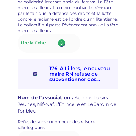
o
de solidarité internationale du festival La Fête
m
l
d’ici et d’ailleurs. La maire motive la décision
o
i
par le fait que la défense des droits et la lutte
c
t
contre le racisme est de l’ordre du militantisme.
r
i
Le collectif qui porte l’évènement annule La fête
a
s
d’ici et d’ailleurs.
t
a
i
t
:
Lire la fiche
q
i
177.
u
o
La
e
n
mairie
s
d’Alençon
e
176. À Lillers, le nouveau
interdit
t
maire RN refuse de
à
r
subventionner des
quatre
e
associations
associations
p
socioculturelles en raison
de
r
de leur « posture
Nom de l’association :
Actions Loisirs
solidarités
i
politique »
Jeunes, Nif-Naf, L’Étincelle et Le Jardin de
internationale
s
l’or bleu
et
e
avec
e
Refus de subvention pour des raisons
les
n
idéologiques
personnes
m
exilées
a