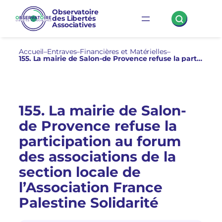
Aller
Observatoire
des Libertés
au
Associatives
contenu
Accueil
–
Entraves
–
Financières et Matérielles
–
155. La mairie de Salon-de Provence refuse la participation au forum des associations de la section locale de l’Association France Palestine Solidarité
155. La mairie de Salon-
de Provence refuse la
participation au forum
des associations de la
section locale de
l’Association France
Palestine Solidarité