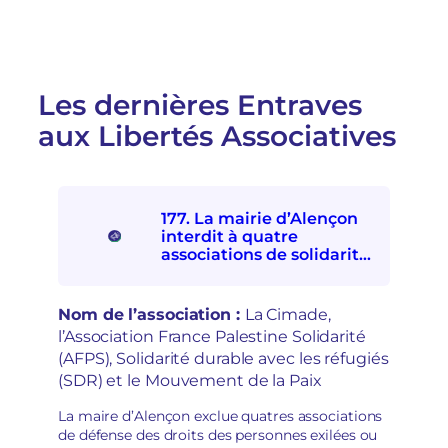
a
e
t
s
i
u
v
r
e
u
p
Les dernières Entraves
n
a
aux Libertés Associatives
e
r
i
l
n
e
j
F
o
D
177. La mairie d’Alençon
n
V
interdit à quatre
c
A
associations de solidarités
t
:
internationale et avec les
i
e
personnes exilées de
o
s
participer à la Fête d’ici et
Nom de l’association :
La Cimade,
n
p
d’ailleurs
l’Association France Palestine Solidarité
à
o
(AFPS), Solidarité durable avec les réfugiés
l
i
a
(SDR) et le Mouvement de la Paix
r
d
s
é
La maire d’Alençon exclue quatres associations
d
p
de défense des droits des personnes exilées ou
é