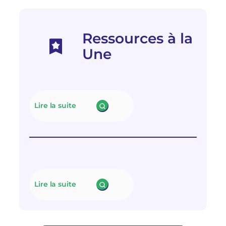
Ressources à la
Une
Lire la suite
:
N
e
u
t
r
a
l
Lire la suite
i
:
s
L
e
e
r
f