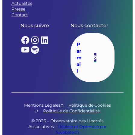
Actualités
Presse
Contact
Nous suivre
Nous contacter
Facebook
Instagram
LinkedIn
P
YouTube
Spotify
ar
m
ai
l
Mentions Légales
Politique de Cookies
Politique de Confidentialité
© 2026 – Observatoire des Libertés
Associatives –
Réalisé et Optimisé par
Swebetech