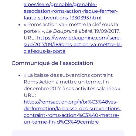
alpes/isere/grenoble/grenoble-
association-roms-action-risque-fermer-
faute-subventions-1330393.html
« Roms action va « mettre la clef sous la
porte » »,
Le Dauphiné libéré
, 19/09/2017,
URL :
https://www.ledauphine.com/isere-
sud/2017/09/18/roms-action-va-mettre-la-
clef-sous-la-porte
Communiqué de l’association
« La baisse des subventions contraint
Roms Action à mettre un terme, fin
décembre 2017, à ses activités salariées »,
URL :
https://romsaction.org/fr/br%C3%A8ves-
dinformation/la-baisse-des-subventions-
contraint-roms-action-%C3%A0-mettre-
un-terme-fin-d%C3%A9cembre