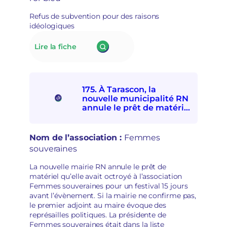
e
avec
e
Refus de subvention pour des raisons
les
n
idéologiques
personnes
m
exilées
a
:
Lire la fiche
de
i
176.
participer
n
À Lillers,
à
s
le
la
é
nouveau
Fête
c
175. À Tarascon, la
maire
d’ici
u
nouvelle municipalité RN
RN
et
r
annule le prêt de matériel
refuse
d’ailleurs
à l’association Femmes
i
de
souveraines pour des
t
subventionner
raisons politiques
a
Nom de l’association :
Femmes
des
i
souveraines
associations
r
socioculturelles
e
La nouvelle mairie RN annule le prêt de
en
matériel qu’elle avait octroyé à l’association
raison
Femmes souveraines pour un festival 15 jours
de
avant l’évènement. Si la mairie ne confirme pas,
leur
le premier adjoint au maire évoque des
«
représailles politiques. La présidente de
posture
Femmes souveraines était dans la liste