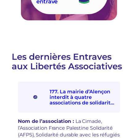
entrave
s
q
o
u
c
ê
i
t
a
e
t
s
i
u
v
r
e
u
p
Les dernières Entraves
n
a
aux Libertés Associatives
e
r
i
l
n
e
j
F
o
D
177. La mairie d’Alençon
n
V
interdit à quatre
c
A
associations de solidarités
t
:
internationale et avec les
i
e
personnes exilées de
o
s
participer à la Fête d’ici et
Nom de l’association :
La Cimade,
n
p
d’ailleurs
l’Association France Palestine Solidarité
à
o
(AFPS), Solidarité durable avec les réfugiés
l
i