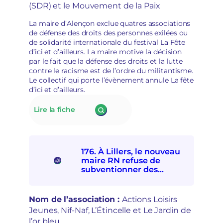
a
(SDR) et le Mouvement de la Paix
r
d
s
é
La maire d’Alençon exclue quatres associations
d
p
de défense des droits des personnes exilées ou
é
o
de solidarité internationale du festival La Fête
m
l
d’ici et d’ailleurs. La maire motive la décision
o
i
par le fait que la défense des droits et la lutte
c
t
contre le racisme est de l’ordre du militantisme.
r
i
Le collectif qui porte l’évènement annule La fête
a
s
d’ici et d’ailleurs.
t
a
i
t
:
Lire la fiche
q
i
177.
u
o
La
e
n
mairie
s
d’Alençon
e
176. À Lillers, le nouveau
interdit
t
maire RN refuse de
à
r
subventionner des
quatre
e
associations
associations
p
socioculturelles en raison
de
r
de leur « posture
Nom de l’association :
Actions Loisirs
solidarités
i
politique »
Jeunes, Nif-Naf, L’Étincelle et Le Jardin de
internationale
s
l’or bleu
et