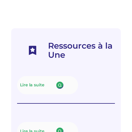
Ressources à la
Une
Lire la suite
:
N
e
u
t
r
a
l
Lire la suite