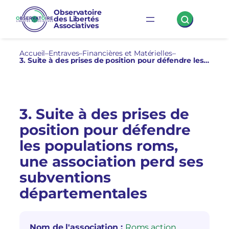
Aller
Observatoire
des Libertés
au
Associatives
contenu
Accueil
–
Entraves
–
Financières et Matérielles
–
3. Suite à des prises de position pour défendre les populations roms, une association perd ses subventions départementales
3. Suite à des prises de
position pour défendre
les populations roms,
une association perd ses
subventions
départementales
Nom de l'association :
Roms action