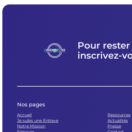
et
avec
les
personnes
exilées
de
participer
Pour rester
à
la
inscrivez-v
Fête
d’ici
et
d’ailleurs
Nos pages
Accueil
Ressources
Je subis une Entrave
Actualités
Notre Mission
Presse
Entraves
Contact