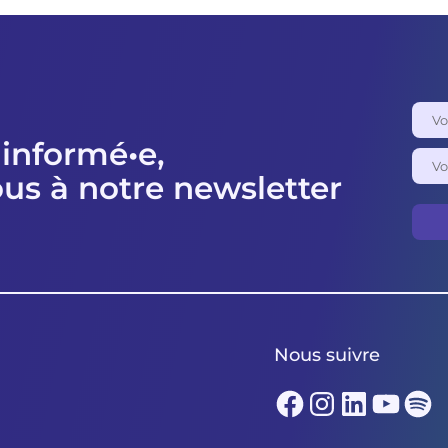
«
posture
politique
»
 informé•e,
ous à notre newsletter
Nous suivre
Facebook
Instagram
LinkedIn
YouTube
Spotify