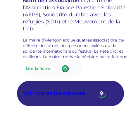
Nom de l’association :
La Cimade,
d’ailleurs
l’Association France Palestine Solidarité
(AFPS), Solidarité durable avec les
réfugiés (SDR) et le Mouvement de la
Paix
La maire d’Alençon exclue quatres associations de
défense des droits des personnes exilées ou de
solidarité internationale du festival La Fête d’ici et
d’ailleurs. La maire motive la décision par le fait que
la défense des droits et la lutte contre le racisme est
de l’ordre du militantisme. Le collectif qui porte
:
Lire la fiche
l’évènement annule La fête d’ici et d’ailleurs.
177.
La
mairie
d’Alençon
Voir toutes les entraves
interdit
à
quatre
associations
de
solidarités
internationale