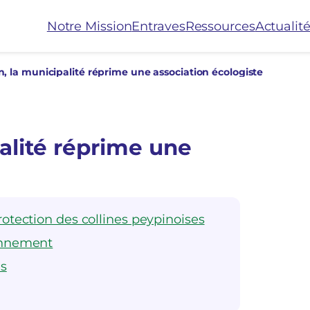
Notre Mission
Entraves
Ressources
Actualit
n, la municipalité réprime une association écologiste
palité réprime une
rotection des collines peypinoises
onnement
es