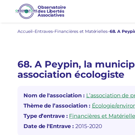
Aller
Observatoire
des Libertés
au
Associatives
contenu
Accueil
–
Entraves
–
Financières et Matérielles
–
68. A Peypi
68. A Peypin, la munici
association écologiste
Nom de l'association :
L’association de p
Thème de l’association :
Écologie/envir
Type d’entrave :
Financières et Matériell
Date de l'Entrave :
2015-2020