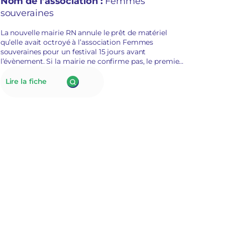
Nom de l’association :
Femmes
é
souveraines
c
u
r
La nouvelle mairie RN annule le prêt de matériel
i
qu’elle avait octroyé à l’association Femmes
t
souveraines pour un festival 15 jours avant
a
l’évènement. Si la mairie ne confirme pas, le premier
i
adjoint au maire évoque des représailles politiques.
r
La présidente de Femmes souveraines était dans la
:
Lire la fiche
e
liste candidate opposée de l’édile.
175.
À
Tarascon,
la
nouvelle
municipalité
RN
annule
le
prêt
de
matériel
à
l’association
Femmes