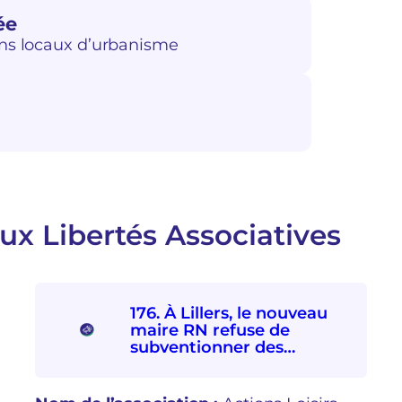
ée
ans locaux d’urbanisme
ux Libertés Associatives
176. À Lillers, le nouveau
maire RN refuse de
subventionner des
associations
socioculturelles en raison
de leur « posture politique