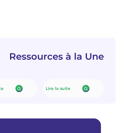
Ressources à la Une
te
Lire la suite
:
:
N
L
e
e
u
f
t
i
r
n
a
a