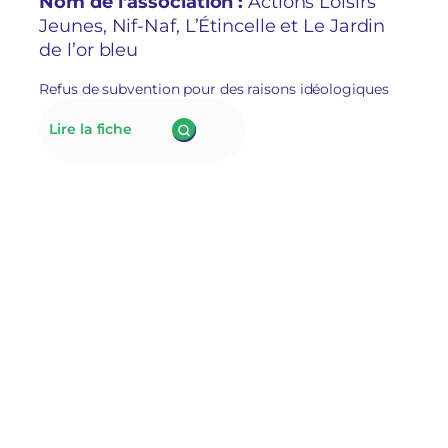
Nom de l’association :
Actions Loisirs
»
Jeunes, Nif-Naf, L’Étincelle et Le Jardin
de l’or bleu
Refus de subvention pour des raisons idéologiques
:
Lire la fiche
176.
À Lillers,
le
nouveau
maire
RN
refuse
de
subventionner
des
associations
socioculturelles
en
raison
de
leur