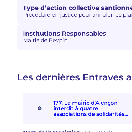
Type d’action collective santionn
Procédure en justice pour annuler les pl
Institutions Responsables
Mairie de Peypin
Les dernières Entraves a
177. La mairie d’Alençon
interdit à quatre
associations de solidarités
internationale et avec les
personnes exilées de
participer à la Fête d’ici et