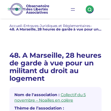
Aller
Observatoire
des Libertés
au
Associatives
contenu
Accueil
–
Entraves
–
Juridiques et Réglementaires
–
48. A Marseille, 28 heures de garde à vue pour un militant du droit au logement
48. A Marseille, 28 heures
de garde à vue pour un
militant du droit au
logement
Nom de l'association :
Collectif du 5
novembre – Noailles en colère
Thème de l’association :