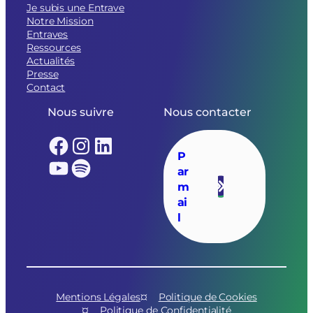
Je subis une Entrave
Notre Mission
Entraves
Ressources
Actualités
Presse
Contact
Nous suivre
Nous contacter
Facebook
Instagram
LinkedIn
P
YouTube
Spotify
ar
m
ai
l
Mentions Légales
Politique de Cookies
Politique de Confidentialité