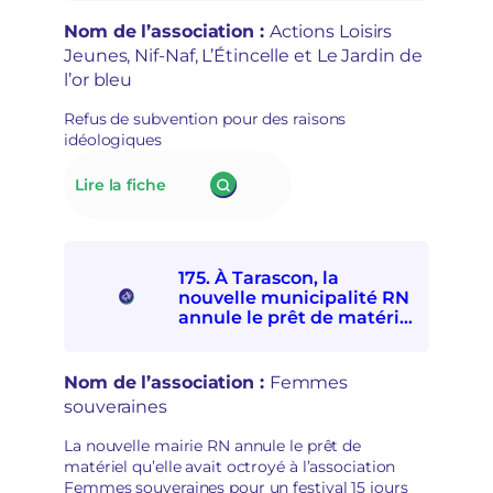
p
socioculturelles en raison
de
r
de leur « posture
Nom de l’association :
Actions Loisirs
solidarités
i
politique »
Jeunes, Nif-Naf, L’Étincelle et Le Jardin de
internationale
s
l’or bleu
et
e
avec
e
Refus de subvention pour des raisons
les
n
idéologiques
personnes
m
exilées
a
:
Lire la fiche
de
i
176.
participer
n
À Lillers,
à
s
le
la
é
nouveau
Fête
c
175. À Tarascon, la
maire
d’ici
u
nouvelle municipalité RN
RN
et
r
annule le prêt de matériel
refuse
d’ailleurs
à l’association Femmes
i
de
souveraines pour des
t
subventionner
raisons politiques
a
Nom de l’association :
Femmes
des
i
souveraines
associations
r
socioculturelles
e
La nouvelle mairie RN annule le prêt de
en
matériel qu’elle avait octroyé à l’association
raison
Femmes souveraines pour un festival 15 jours