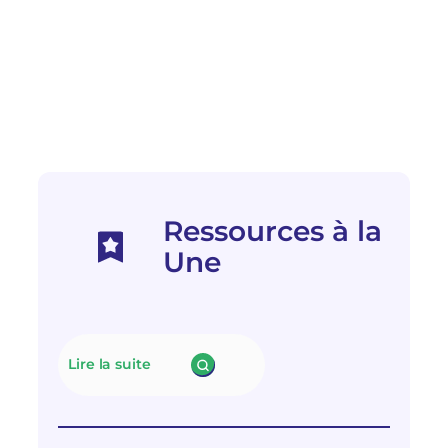
Ressources à la
Une
Lire la suite
:
N
e
u