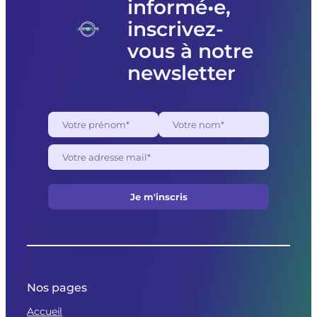
informé•e,
pour
des
inscrivez-
raisons
politiques
vous à notre
newsletter
Nos pages
Accueil