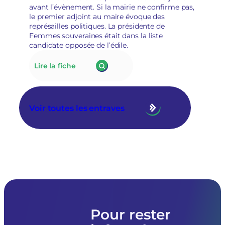
de
avant l’évènement. Si la mairie ne confirme pas,
leur
le premier adjoint au maire évoque des
«
représailles politiques. La présidente de
posture
Femmes souveraines était dans la liste
politique
candidate opposée de l’édile.
»
:
Lire la fiche
175.
À
Tarascon,
la
Voir toutes les entraves
nouvelle
municipalité
RN
annule
le
prêt
de
matériel
à
l’association
Femmes
Pour rester
souveraines