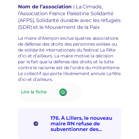
o
s
participer à la Fête d’ici et
Nom de l’association :
La Cimade,
n
p
d’ailleurs
l’Association France Palestine Solidarité
à
o
(AFPS), Solidarité durable avec les réfugiés
l
i
a
(SDR) et le Mouvement de la Paix
r
d
s
é
La maire d’Alençon exclue quatres associations
d
p
de défense des droits des personnes exilées ou
é
o
de solidarité internationale du festival La Fête
m
l
d’ici et d’ailleurs. La maire motive la décision
o
i
par le fait que la défense des droits et la lutte
c
t
contre le racisme est de l’ordre du militantisme.
r
i
Le collectif qui porte l’évènement annule La fête
a
s
d’ici et d’ailleurs.
t
a
i
t
:
Lire la fiche
q
i
177.
u
o
La
e
n
mairie
s
d’Alençon
e
176. À Lillers, le nouveau
interdit
t
maire RN refuse de
à
r
subventionner des
quatre
e
associations
associations