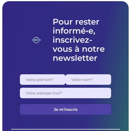
matériel
à
l’association
Femmes
Pour rester
souveraines
informé•e,
pour
des
inscrivez-
raisons
politiques
vous à notre
newsletter