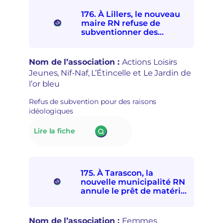
mairie
s
d’Alençon
e
176. À Lillers, le nouveau
interdit
t
maire RN refuse de
à
r
subventionner des
quatre
e
associations
associations
p
socioculturelles en raison
de
r
de leur « posture
Nom de l’association :
Actions Loisirs
solidarités
i
politique »
Jeunes, Nif-Naf, L’Étincelle et Le Jardin de
internationale
s
l’or bleu
et
e
avec
e
Refus de subvention pour des raisons
les
n
idéologiques
personnes
m
exilées
a
:
Lire la fiche
de
i
176.
participer
n
À Lillers,
à
s
le
la
é
nouveau
Fête
c
175. À Tarascon, la
maire
d’ici
u
nouvelle municipalité RN
RN
et
r
annule le prêt de matériel
refuse
d’ailleurs
à l’association Femmes
i
de
souveraines pour des
t
subventionner
raisons politiques
a
Nom de l’association :
Femmes