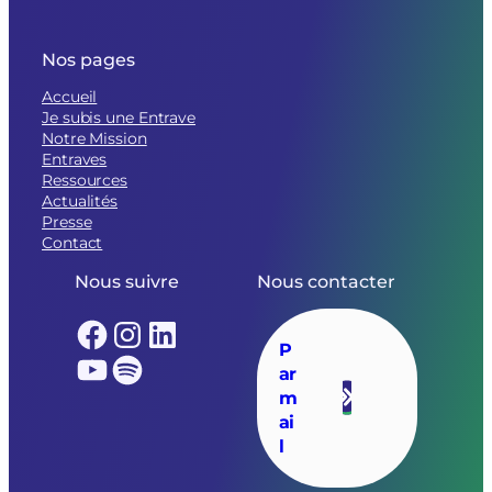
Nos pages
Accueil
Je subis une Entrave
Notre Mission
Entraves
Ressources
Actualités
Presse
Contact
Nous suivre
Nous contacter
Facebook
Instagram
LinkedIn
P
YouTube
Spotify
ar
m
ai
l