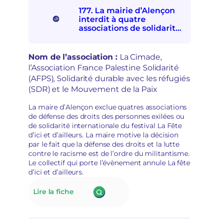
o
D
177. La mairie d’Alençon
n
V
interdit à quatre
c
A
associations de solidarités
t
:
internationale et avec les
i
e
personnes exilées de
o
s
participer à la Fête d’ici et
Nom de l’association :
La Cimade,
n
p
d’ailleurs
l’Association France Palestine Solidarité
à
o
(AFPS), Solidarité durable avec les réfugiés
l
i
a
(SDR) et le Mouvement de la Paix
r
d
s
é
La maire d’Alençon exclue quatres associations
d
p
de défense des droits des personnes exilées ou
é
o
de solidarité internationale du festival La Fête
m
l
d’ici et d’ailleurs. La maire motive la décision
o
i
par le fait que la défense des droits et la lutte
c
t
contre le racisme est de l’ordre du militantisme.
r
i
Le collectif qui porte l’évènement annule La fête
a
s
d’ici et d’ailleurs.
t
a
i
t
:
Lire la fiche
q
i
177.
u
o
La
e
n