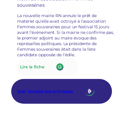
des
i
souveraines
associations
r
socioculturelles
e
La nouvelle mairie RN annule le prêt de
en
matériel qu’elle avait octroyé à l’association
raison
Femmes souveraines pour un festival 15 jours
de
avant l’évènement. Si la mairie ne confirme pas,
leur
le premier adjoint au maire évoque des
«
représailles politiques. La présidente de
posture
Femmes souveraines était dans la liste
politique
candidate opposée de l’édile.
»
:
Lire la fiche
175.
À
Tarascon,
la
Voir toutes les entraves
nouvelle
municipalité
RN
annule
le
prêt
de