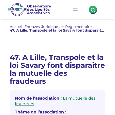
Aller
Observatoire
des Libertés
au
Associatives
contenu
Accueil
–
Entraves
–
Juridiques et Réglementaires
–
47. A Lille, Transpole et la loi Savary font disparaitre la mutuelle des fraudeurs
47. A Lille, Transpole et la
loi Savary font disparaitre
la mutuelle des
fraudeurs
Nom de l'association :
La mutuelle des
fraudeurs
Thème de l’association :