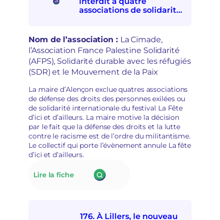
interdit à quatre
c
A
associations de solidarités
t
:
internationale et avec les
i
e
personnes exilées de
o
s
participer à la Fête d’ici et
Nom de l’association :
La Cimade,
n
p
d’ailleurs
l’Association France Palestine Solidarité
à
o
(AFPS), Solidarité durable avec les réfugiés
l
i
a
(SDR) et le Mouvement de la Paix
r
d
s
é
La maire d’Alençon exclue quatres associations
d
p
de défense des droits des personnes exilées ou
é
o
de solidarité internationale du festival La Fête
m
l
d’ici et d’ailleurs. La maire motive la décision
o
i
par le fait que la défense des droits et la lutte
c
t
contre le racisme est de l’ordre du militantisme.
r
i
Le collectif qui porte l’évènement annule La fête
a
s
d’ici et d’ailleurs.
t
a
i
t
:
Lire la fiche
q
i
177.
u
o
La
e
n
mairie
s
d’Alençon
e
176. À Lillers, le nouveau