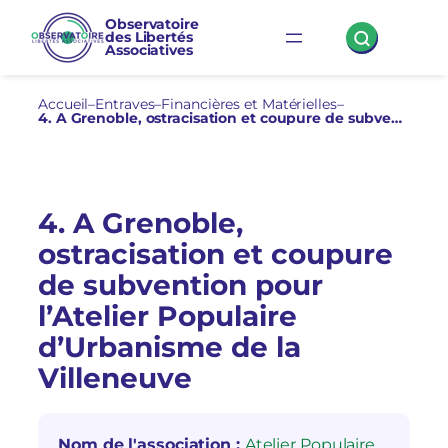
Aller
Observatoire
des Libertés
au
Associatives
contenu
Accueil
–
Entraves
–
Financières et Matérielles
–
4. A Grenoble, ostracisation et coupure de subvention pour l’Atelier Populaire d’Urbanisme de la Villeneuve
4. A Grenoble,
ostracisation et coupure
de subvention pour
l’Atelier Populaire
d’Urbanisme de la
Villeneuve
Nom de l'association :
Atelier Populaire