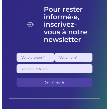
l’association
Femmes
Pour rester
souveraines
informé•e,
pour
des
inscrivez-
raisons
politiques
vous à notre
newsletter