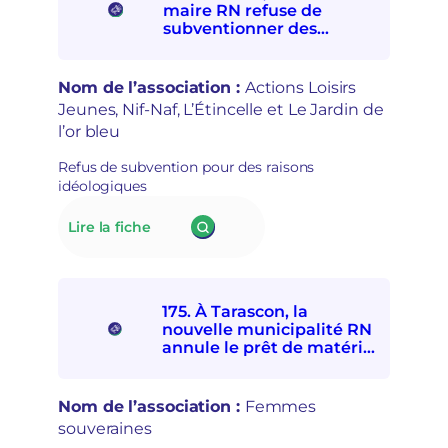
interdit
t
maire RN refuse de
à
r
subventionner des
quatre
e
associations
associations
p
socioculturelles en raison
de
r
de leur « posture
Nom de l’association :
Actions Loisirs
solidarités
i
politique »
Jeunes, Nif-Naf, L’Étincelle et Le Jardin de
internationale
s
l’or bleu
et
e
avec
e
Refus de subvention pour des raisons
les
n
idéologiques
personnes
m
exilées
a
:
Lire la fiche
de
i
176.
participer
n
À Lillers,
à
s
le
la
é
nouveau
Fête
c
175. À Tarascon, la
maire
d’ici
u
nouvelle municipalité RN
RN
et
r
annule le prêt de matériel
refuse
d’ailleurs
à l’association Femmes
i
de
souveraines pour des
t
subventionner
raisons politiques
a
Nom de l’association :
Femmes
des
i
souveraines
associations
r