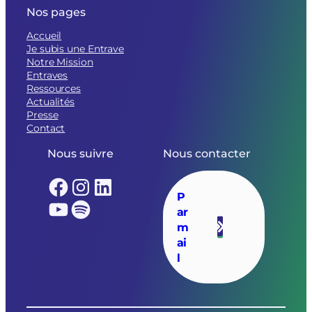
Nos pages
Accueil
Je subis une Entrave
Notre Mission
Entraves
Ressources
Actualités
Presse
Contact
Nous suivre
Nous contacter
Facebook
Instagram
LinkedIn
P
YouTube
Spotify
ar
m
ai
l