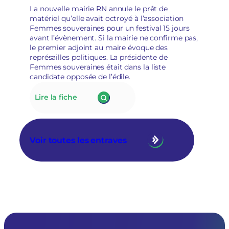
socioculturelles
e
La nouvelle mairie RN annule le prêt de
en
matériel qu’elle avait octroyé à l’association
raison
Femmes souveraines pour un festival 15 jours
de
avant l’évènement. Si la mairie ne confirme pas,
leur
le premier adjoint au maire évoque des
«
représailles politiques. La présidente de
posture
Femmes souveraines était dans la liste
politique
candidate opposée de l’édile.
»
:
Lire la fiche
175.
À
Tarascon,
la
Voir toutes les entraves
nouvelle
municipalité
RN
annule
le
prêt
de
matériel
à