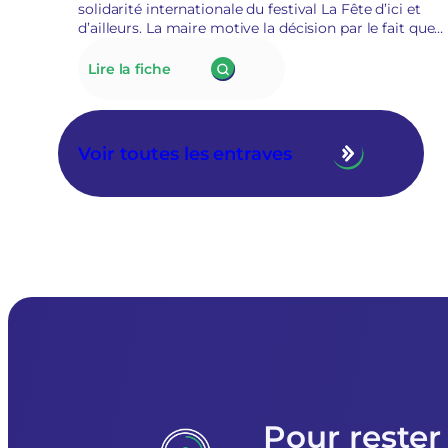
solidarité internationale du festival La Fête d’ici et
d’ailleurs. La maire motive la décision par le fait que
la défense des droits et la lutte contre le racisme est
de l’ordre du militantisme. Le collectif qui porte
:
Lire la fiche
l’évènement annule La fête d’ici et d’ailleurs.
177.
La
mairie
d’Alençon
Voir toutes les entraves
interdit
à
quatre
associations
de
solidarités
internationale
et
avec
les
personnes
exilées
de
participer
Pour rester
à
la