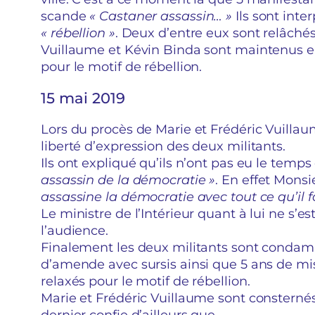
scande
« Castaner assassin… »
Ils sont inte
« rébellion »
. Deux d’entre eux sont relâché
Vuillaume et Kévin Binda sont maintenus en
pour le motif de rébellion.
15 mai 2019
Lors du procès de Marie et Frédéric Vuillau
liberté d’expression des deux militants.
Ils ont expliqué qu’ils n’ont pas eu le temp
assassin de la démocratie »
. En effet Mons
assassine la démocratie avec tout ce qu’il 
Le ministre de l’Intérieur quant à lui ne s’e
l’audience.
Finalement les deux militants sont condam
d’amende avec sursis ainsi que 5 ans de mise 
relaxés pour le motif de rébellion.
Marie et Frédéric Vuillaume sont consterné
dernier confie d’ailleurs que