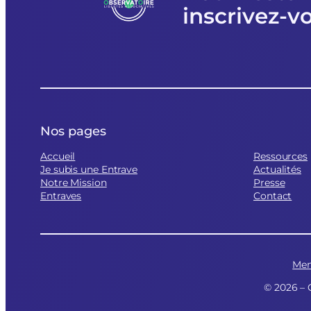
inscrivez-v
Fête
d’ici
et
d’ailleurs
Nos pages
Accueil
Ressources
Je subis une Entrave
Actualités
Notre Mission
Presse
Entraves
Contact
Men
© 2026 – 