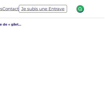
és
Contact
Je subis une Entrave
9. A Besançon, le ministre de l’Intérieur porte plainte contre un couple de « gilets jaunes » qui l’apostrophe