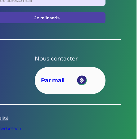
Nous contacter
Par mail
lité
 Swebetech