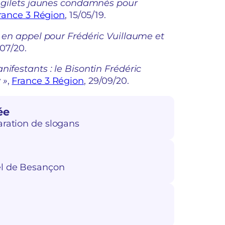
is gilets jaunes condamnés pour
rance 3 Région
, 15/05/19.
e en appel pour Frédéric Vuillaume et
/07/20.
nifestants : le Bisontin Frédéric
 »
,
France 3 Région
, 29/09/20.
ée
aration de slogans
el de Besançon