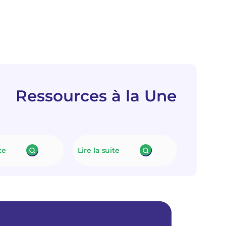
Ressources à la Une
te
Lire la suite
:
:
N
L
e
e
u
f
t
i
r
n
a
a