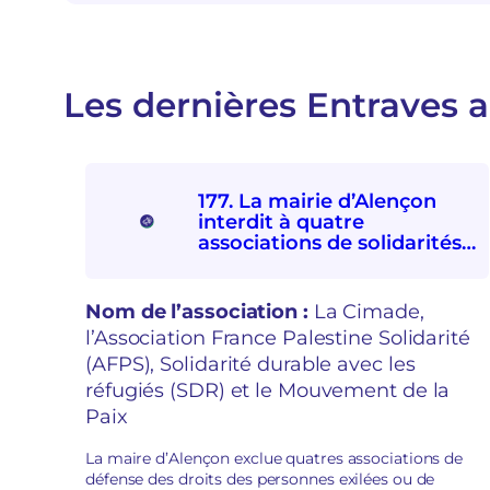
Les dernières Entraves a
177. La mairie d’Alençon
interdit à quatre
associations de solidarités
internationale et avec les
personnes exilées de
participer à la Fête d’ici et
Nom de l’association :
La Cimade,
d’ailleurs
l’Association France Palestine Solidarité
(AFPS), Solidarité durable avec les
réfugiés (SDR) et le Mouvement de la
Paix
La maire d’Alençon exclue quatres associations de
défense des droits des personnes exilées ou de