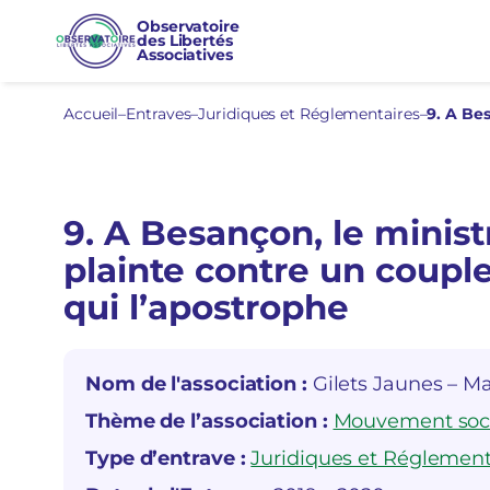
Aller
Observatoire
des Libertés
au
Associatives
contenu
Accueil
–
Entraves
–
Juridiques et Réglementaires
–
9. A Besançon, le ministr
plainte contre un couple
qui l’apostrophe
Nom de l'association :
Gilets Jaunes – Ma
Thème de l’association :
Mouvement soc
Type d’entrave :
Juridiques et Réglement