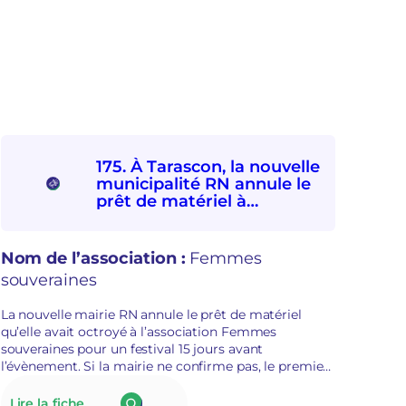
é
c
u
r
i
t
a
i
r
e
175. À Tarascon, la nouvelle
municipalité RN annule le
prêt de matériel à
l’association Femmes
souveraines pour des
raisons politiques
Nom de l’association :
Femmes
souveraines
La nouvelle mairie RN annule le prêt de matériel
qu’elle avait octroyé à l’association Femmes
souveraines pour un festival 15 jours avant
l’évènement. Si la mairie ne confirme pas, le premier
adjoint au maire évoque des représailles politiques.
La présidente de Femmes souveraines était dans la
:
Lire la fiche