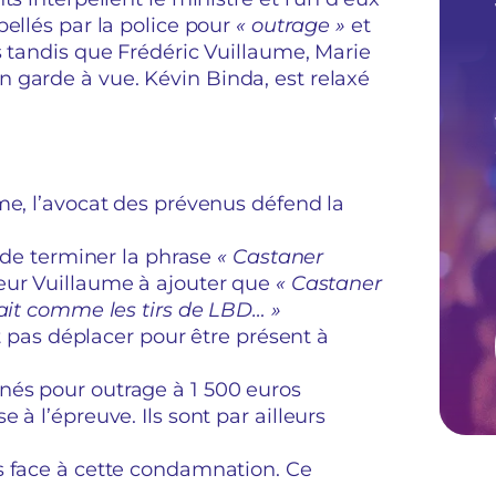
rpellés par la police pour
« outrage »
et
s tandis que Frédéric Vuillaume, Marie
 garde à vue. Kévin Binda, est relaxé
me, l’avocat des prévenus défend la
s de terminer la phrase
« Castaner
ieur Vuillaume à ajouter que
« Castaner
fait comme les tirs de LBD… »
st pas déplacer pour être présent à
nés pour outrage à 1 500 euros
à l’épreuve. Ils sont par ailleurs
s face à cette condamnation. Ce