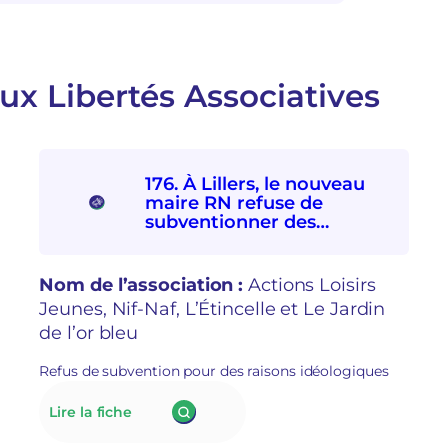
ux Libertés Associatives
176. À Lillers, le nouveau
maire RN refuse de
subventionner des
associations
socioculturelles en raison
de leur « posture politique
Nom de l’association :
Actions Loisirs
»
Jeunes, Nif-Naf, L’Étincelle et Le Jardin
de l’or bleu
Refus de subvention pour des raisons idéologiques
:
Lire la fiche
176.