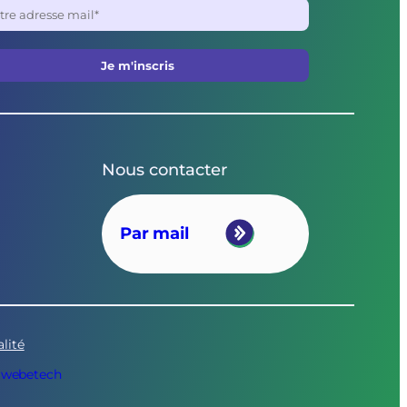
Nous contacter
Par mail
lité
 Swebetech