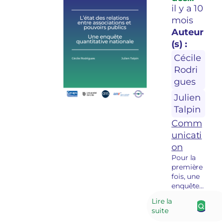
résulta
il y a 10
ts de la
mois
premiè
Auteur
re
(s) :
enquêt
e
Cécile
nation
Rodri
ale sur
gues
les
relatio
Julien
ns
Talpin
entre
associa
Comm
tions
unicati
et
on
pouvoi
rs
Pour la
publics
première
fois, une
enquête
statistiqu
Lire la
e
suite
nationale