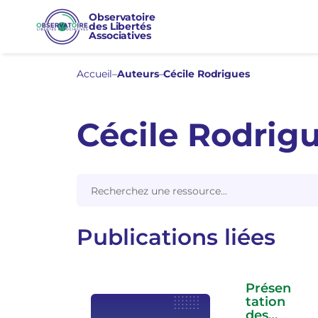
Observatoire
des Libertés
Associatives
Accueil
–
Auteurs
–
Cécile Rodrigues
Cécile Rodrig
Search
for:
Publications liées
Présen
tation
des