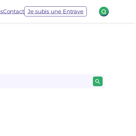
és
Contact
Je subis une Entrave
Search Button