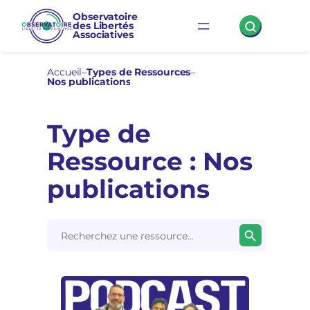
Observatoire
des Libertés
Associatives
Accueil
–
Types de Ressources
–
Nos publications
Type de
Ressource :
Nos
publications
Search Button
Search
for: