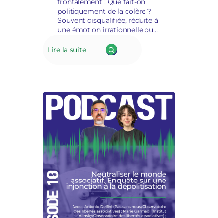
frontalement : Que fait-on
politiquement de la colère ?
Souvent disqualifiée, réduite à
une émotion irrationnelle ou
dangereuse, la colère est
pourtant aussi un signal
Lire la suite
démocratique, une expression
d’injustice, parfois le point de
départ de mobilisations
puissantes.👉 Peut-elle
devenir…