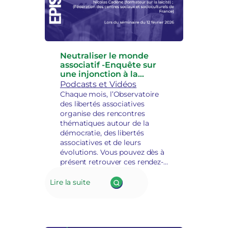
Neutraliser le monde
associatif -Enquête sur
une injonction à la
dépolitisation
Podcasts et Vidéos
Chaque mois, l’Observatoire
des libertés associatives
organise des rencontres
thématiques autour de la
démocratie, des libertés
associatives et de leurs
évolutions. Vous pouvez dès à
présent retrouver ces rendez-
vous en podcast.
Lire la suite