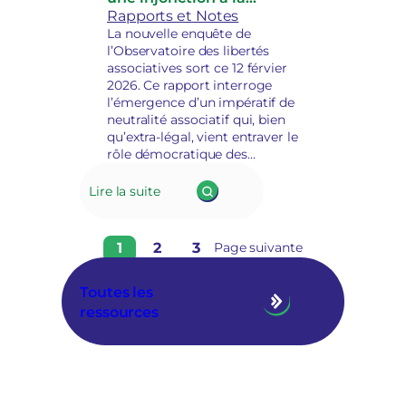
dépolitisation
Rapports et Notes
La nouvelle enquête de
l’Observatoire des libertés
associatives sort ce 12 férvier
2026. Ce rapport interroge
l’émergence d’un impératif de
neutralité associatif qui, bien
qu’extra-légal, vient entraver le
rôle démocratique des
associations.
Lire la suite
1
2
3
Page suivante
Toutes les
ressources