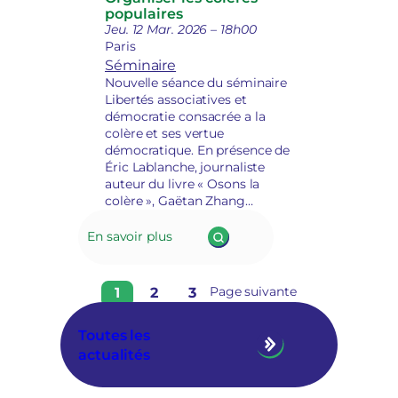
populaires
Jeu. 12 Mar. 2026 – 18h00
Paris
Séminaire
Nouvelle séance du séminaire
Libertés associatives et
démocratie consacrée a la
colère et ses vertue
démocratique. En présence de
Éric Lablanche, journaliste
auteur du livre « Osons la
colère », Gaëtan Zhang
militant au collectif
Génération Panasiatique et
En savoir plus
Hélène Balazard, chercheuse
en science politique à l’ENTPE
et membre de l’Institut
1
2
3
Page suivante
Alinsky.
Toutes les
actualités