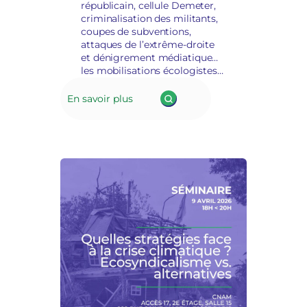
républicain, cellule Demeter,
criminalisation des militants,
coupes de subventions,
attaques de l’extrême-droite
et dénigrement médiatique…
les mobilisations écologistes
figurent au premier rang de la
répression des associations.
En savoir plus
Comment s’organiser dans ce
contexte défavorable ? Quelles
stratégies déployer, non
seulement face à la répression
mais aussi face à l’urgence
climatique ?…