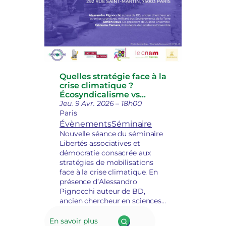
Quelles stratégie face à la
crise climatique ?
Écosyndicalisme vs
alternatives
Jeu. 9 Avr. 2026 – 18h00
Paris
Évènements
Séminaire
Nouvelle séance du séminaire
Libertés associatives et
démocratie consacrée aux
stratégies de mobilisations
face à la crise climatique. En
présence d’Alessandro
Pignocchi auteur de BD,
ancien chercheur en sciences
cognitives, militant aux
Soulèvements de la terre,
En savoir plus