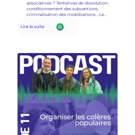
associatives ? Tentatives de dissolution,
n
conditionnement des subventions,
s
criminalisation des mobilisations… Les
é
mouvements écologistes sont
c
aujourd’hui en première ligne. Mais au-
u
Lire la suite
delà du constat, une question
r
stratégique traverse les…
i
t
a
i
r
e