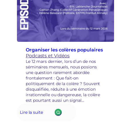
Organiser les colères populaires
Podcasts et Vidéos
Le 12 mars dernier, lors d’un de nos
séminaires mensuels, nous posions
une question rarement abordée
frontalement : Que fait-on
politiquement de la colère ? Souvent
disqualifiée, réduite à une émotion
irrationnelle ou dangereuse, la colère
est pourtant aussi un signal
démocratique, une expression
d’injustice, parfois le point de départ de
Lire la suite
mobilisations puissantes.👉 Peut-elle
devenir…