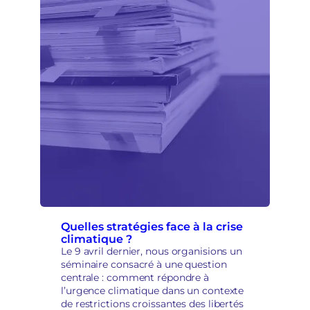
o
c
r
a
t
i
q
u
e
s
e
t
r
e
p
r
i
s
Quelles stratégies face à la crise
climatique ?
e
Le 9 avril dernier, nous organisions un
e
séminaire consacré à une question
n
centrale : comment répondre à
m
l’urgence climatique dans un contexte
a
de restrictions croissantes des libertés
i