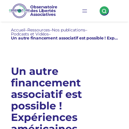
Aller
Observatoire
des Libertés
au
Associatives
contenu
Accueil
–
Ressources
–
Nos publications
–
Podcasts et Vidéos
–
Un autre financement associatif est possible ! Expériences américaines
Un autre
financement
associatif est
possible !
Expériences
américaines