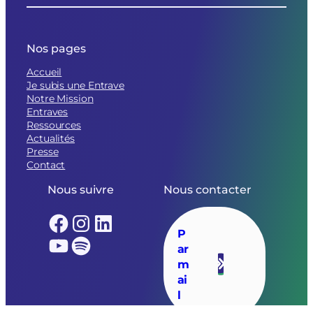
Nos pages
Accueil
Je subis une Entrave
Notre Mission
Entraves
Ressources
Actualités
Presse
Contact
Nous suivre
Nous contacter
Facebook
Instagram
LinkedIn
P
YouTube
Spotify
ar
m
ai
l