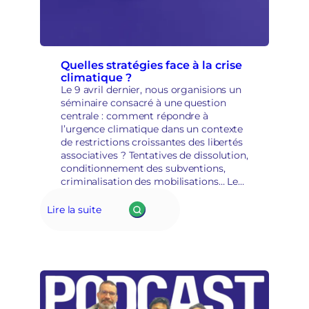
e
p
r
i
s
Quelles stratégies face à la crise
climatique ?
e
Le 9 avril dernier, nous organisions un
e
séminaire consacré à une question
n
centrale : comment répondre à
m
l’urgence climatique dans un contexte
a
de restrictions croissantes des libertés
i
associatives ? Tentatives de dissolution,
n
conditionnement des subventions,
s
criminalisation des mobilisations… Les
é
mouvements écologistes sont
c
aujourd’hui en première ligne. Mais au-
u
Lire la suite
delà du constat, une question
r
stratégique traverse les…
i
t
a
i
r
e