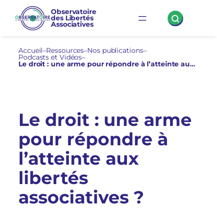
Aller
Observatoire
des Libertés
au
Associatives
contenu
Accueil
–
Ressources
–
Nos publications
–
Podcasts et Vidéos
–
Le droit : une arme pour répondre à l’atteinte aux libertés associatives ?
Le droit : une arme
pour répondre à
l’atteinte aux
libertés
associatives ?