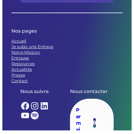
Nos pages
Accueil
Je subis une Entrave
Notre Mission
Entraves
Ressources
Actualités
Presse
Contact
Nous suivre
Nous contacter
Facebook
Instagram
LinkedIn
P
YouTube
Spotify
ar
m
ai