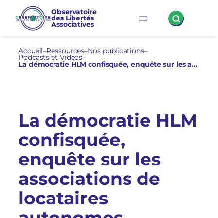
Aller
Observatoire
des Libertés
au
Associatives
contenu
Accueil
–
Ressources
–
Nos publications
–
Podcasts et Vidéos
–
La démocratie HLM confisquée, enquête sur les associations de locataires autonomes – Séminaire du 21 novembre 2023
La démocratie HLM
confisquée,
enquête sur les
associations de
locataires
autonomes –