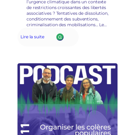
l’urgence climatique dans un contexte
a
de restrictions croissantes des libertés
i
associatives ? Tentatives de dissolution,
n
conditionnement des subventions,
s
criminalisation des mobilisations… Les
é
mouvements écologistes sont
c
aujourd’hui en première ligne. Mais au-
u
Lire la suite
delà du constat, une question
r
stratégique traverse les…
i
t
a
i
r
e