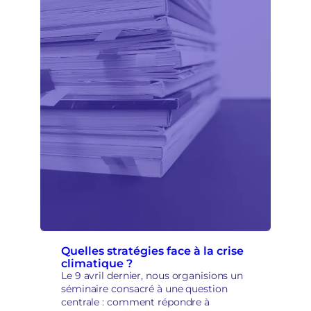
m
o
c
r
a
t
i
q
u
e
s
e
t
r
e
p
r
i
s
Quelles stratégies face à la crise
climatique ?
e
Le 9 avril dernier, nous organisions un
e
séminaire consacré à une question
n
centrale : comment répondre à
m