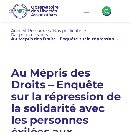
Aller
Observatoire
des Libertés
au
Associatives
contenu
Accueil
–
Ressources
–
Nos publications
–
Rapports et Notes
–
Au Mépris des Droits – Enquête sur la répression de la solidarité avec les personnes éxilées aux frontières
Au Mépris des
Droits – Enquête
sur la répression de
la solidarité avec
les personnes
éxilées aux