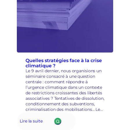
u
e
s
e
t
r
e
p
r
i
s
Quelles stratégies face à la crise
climatique ?
e
Le 9 avril dernier, nous organisions un
e
séminaire consacré à une question
n
centrale : comment répondre à
m
l’urgence climatique dans un contexte
a
de restrictions croissantes des libertés
i
associatives ? Tentatives de dissolution,
n
conditionnement des subventions,
s
criminalisation des mobilisations… Les
é
mouvements écologistes sont
c
aujourd’hui en première ligne. Mais au-
u
Lire la suite
delà du constat, une question
r