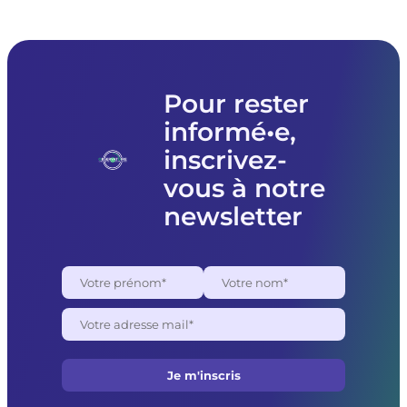
prêt
de
matériel
à
l’association
Femmes
Pour rester
souveraines
informé•e,
pour
des
inscrivez-
raisons
politiques
vous à notre
newsletter