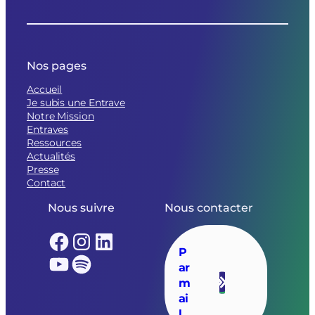
Nos pages
Accueil
Je subis une Entrave
Notre Mission
Entraves
Ressources
Actualités
Presse
Contact
Nous suivre
Nous contacter
Facebook
Instagram
LinkedIn
P
YouTube
Spotify
ar
m
ai
l