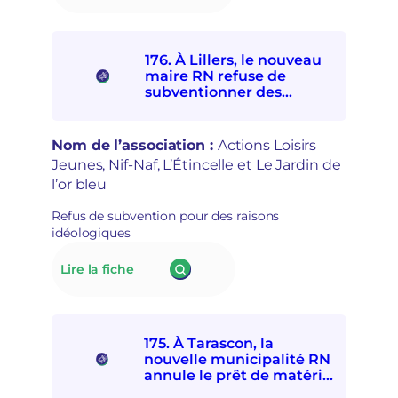
177.
u
o
La
e
n
mairie
s
d’Alençon
e
176. À Lillers, le nouveau
interdit
t
maire RN refuse de
à
r
subventionner des
quatre
e
associations
associations
p
socioculturelles en raison
de
r
de leur « posture
Nom de l’association :
Actions Loisirs
solidarités
i
politique »
Jeunes, Nif-Naf, L’Étincelle et Le Jardin de
internationale
s
l’or bleu
et
e
avec
e
Refus de subvention pour des raisons
les
n
idéologiques
personnes
m
exilées
a
:
Lire la fiche
de
i
176.
participer
n
À Lillers,
à
s
le
la
é
nouveau
Fête
c
175. À Tarascon, la
maire
d’ici
u
nouvelle municipalité RN
RN
et
r
annule le prêt de matériel
refuse
d’ailleurs
à l’association Femmes
i