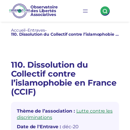
Aller
Observatoire
des Libertés
au
Associatives
contenu
Accueil
–
Entraves
–
110. Dissolution du Collectif contre l’islamophobie en France (CCIF)
110. Dissolution du
Collectif contre
l’islamophobie en France
(CCIF)
Thème de l’association :
Lutte contre les
discriminations
Date de l'Entrave :
déc-20