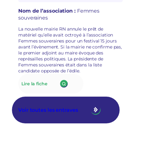
de
souveraines pour des
t
subventionner
raisons politiques
a
Nom de l’association :
Femmes
des
i
souveraines
associations
r
socioculturelles
e
La nouvelle mairie RN annule le prêt de
en
matériel qu’elle avait octroyé à l’association
raison
Femmes souveraines pour un festival 15 jours
de
avant l’évènement. Si la mairie ne confirme pas,
leur
le premier adjoint au maire évoque des
«
représailles politiques. La présidente de
posture
Femmes souveraines était dans la liste
politique
candidate opposée de l’édile.
»
:
Lire la fiche
175.
À
Tarascon,
la
Voir toutes les entraves
nouvelle
municipalité
RN
annule
le