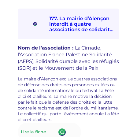
n
e
j
F
o
D
177. La mairie d’Alençon
n
V
interdit à quatre
c
A
associations de solidarités
t
:
internationale et avec les
i
e
personnes exilées de
o
s
participer à la Fête d’ici et
Nom de l’association :
La Cimade,
n
p
d’ailleurs
l’Association France Palestine Solidarité
à
o
(AFPS), Solidarité durable avec les réfugiés
l
i
a
(SDR) et le Mouvement de la Paix
r
d
s
é
La maire d’Alençon exclue quatres associations
d
p
de défense des droits des personnes exilées ou
é
o
de solidarité internationale du festival La Fête
m
l
d’ici et d’ailleurs. La maire motive la décision
o
i
par le fait que la défense des droits et la lutte
c
t
contre le racisme est de l’ordre du militantisme.
r
i
Le collectif qui porte l’évènement annule La fête
a
s
d’ici et d’ailleurs.
t
a
i
t
:
Lire la fiche
q
i