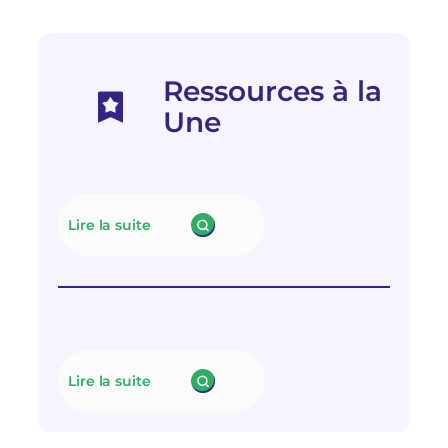
Ressources à la
Une
Lire la suite
:
N
e
u
t
r
a
l
Lire la suite
i
:
s
L
e
e