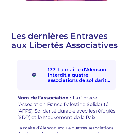
t
a
e
t
s
i
u
v
r
e
u
p
Les dernières Entraves
n
a
aux Libertés Associatives
e
r
i
l
n
e
j
F
o
D
177. La mairie d’Alençon
n
V
interdit à quatre
c
A
associations de solidarités
t
:
internationale et avec les
i
e
personnes exilées de
o
s
participer à la Fête d’ici et
Nom de l’association :
La Cimade,
n
p
d’ailleurs
l’Association France Palestine Solidarité
à
o
(AFPS), Solidarité durable avec les réfugiés
l
i
a
(SDR) et le Mouvement de la Paix
r
d
s
é
La maire d’Alençon exclue quatres associations
d