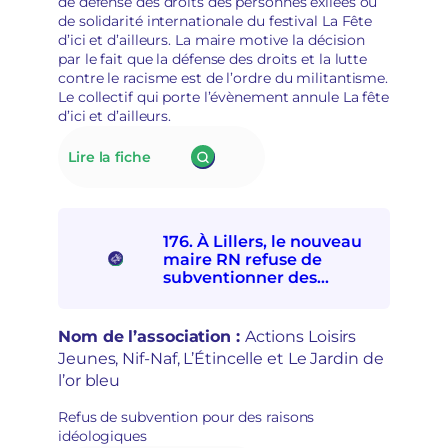
p
de défense des droits des personnes exilées ou
é
o
de solidarité internationale du festival La Fête
m
l
d’ici et d’ailleurs. La maire motive la décision
o
i
par le fait que la défense des droits et la lutte
c
t
contre le racisme est de l’ordre du militantisme.
r
i
Le collectif qui porte l’évènement annule La fête
a
s
d’ici et d’ailleurs.
t
a
i
t
:
Lire la fiche
q
i
177.
u
o
La
e
n
mairie
s
d’Alençon
e
176. À Lillers, le nouveau
interdit
t
maire RN refuse de
à
r
subventionner des
quatre
e
associations
associations
p
socioculturelles en raison
de
r
de leur « posture
Nom de l’association :
Actions Loisirs
solidarités
i
politique »
Jeunes, Nif-Naf, L’Étincelle et Le Jardin de
internationale
s
l’or bleu
et
e
avec
e
Refus de subvention pour des raisons
les
n
idéologiques
personnes
m