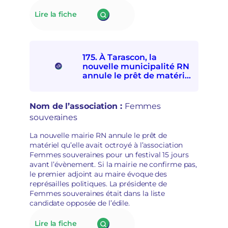
exilées
a
:
Lire la fiche
de
i
176.
participer
n
À Lillers,
à
s
le
la
é
nouveau
Fête
c
175. À Tarascon, la
maire
d’ici
u
nouvelle municipalité RN
RN
et
r
annule le prêt de matériel
refuse
d’ailleurs
à l’association Femmes
i
de
souveraines pour des
t
subventionner
raisons politiques
a
Nom de l’association :
Femmes
des
i
souveraines
associations
r
socioculturelles
e
La nouvelle mairie RN annule le prêt de
en
matériel qu’elle avait octroyé à l’association
raison
Femmes souveraines pour un festival 15 jours
de
avant l’évènement. Si la mairie ne confirme pas,
leur
le premier adjoint au maire évoque des
«
représailles politiques. La présidente de
posture
Femmes souveraines était dans la liste
politique
candidate opposée de l’édile.
»
:
Lire la fiche