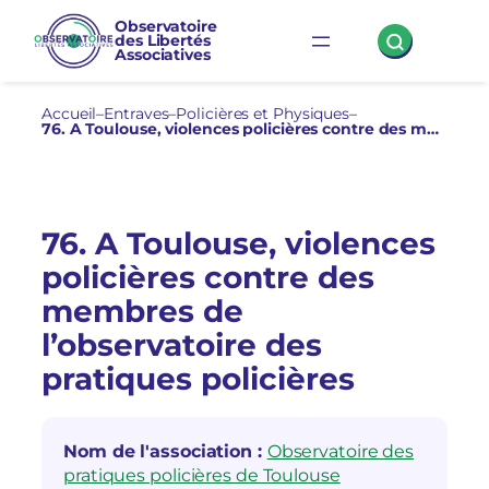
Aller
Observatoire
des Libertés
au
Associatives
contenu
Accueil
–
Entraves
–
Policières et Physiques
–
76. A Toulouse, violences policières contre des membres de l’observatoire des pratiques policières
76. A Toulouse, violences
policières contre des
membres de
l’observatoire des
pratiques policières
Nom de l'association :
Observatoire des
pratiques policières de Toulouse