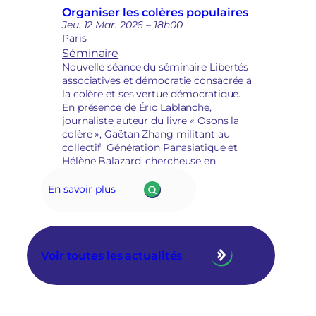
Organiser les colères populaires
i
Jeu. 12 Mar. 2026 – 18h00
r
Paris
e
Séminaire
Nouvelle séance du séminaire Libertés
associatives et démocratie consacrée a
la colère et ses vertue démocratique.
En présence de Éric Lablanche,
journaliste auteur du livre « Osons la
colère », Gaëtan Zhang militant au
collectif Génération Panasiatique et
Hélène Balazard, chercheuse en
science politique à l’ENTPE et membre
de l’Institut Alinsky.
En savoir plus
Voir toutes les actualités