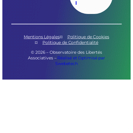
l
Mentions Légales
Politique de Cookies
Politique de Confidentialité
© 2026 – Observatoire des Libertés
Associatives –
Réalisé et Optimisé par
Swebetech