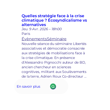
climatique ?…
n
s
e
t
Quelles stratégie face à la crise
r
climatique ? Écosyndicalisme vs
e
alternatives
p
Jeu. 9 Avr. 2026 – 18h00
r
Paris
i
Évènements
Séminaire
s
Nouvelle séance du séminaire Libertés
e
associatives et démocratie consacrée
e
aux stratégies de mobilisations face à
n
la crise climatique. En présence
m
d’Alessandro Pignocchi auteur de BD,
a
ancien chercheur en sciences
i
cognitives, militant aux Soulèvements
n
de la terre, Adrien Roux Co-directeur de
s
Justice Ensemble et Fatouma Camara,
é
Présidente de Locataires Ensemble.
En savoir plus
c
u
r
i
t
a