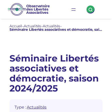
Aller
Observatoire
des Libertés
au
Associatives
contenu
Accueil
–
Actualités
–
Actualités
–
Séminaire Libertés associatives et démocratie, saison 2024/2025
Séminaire Libertés
associatives et
démocratie, saison
2024/2025
Type :
Actualités