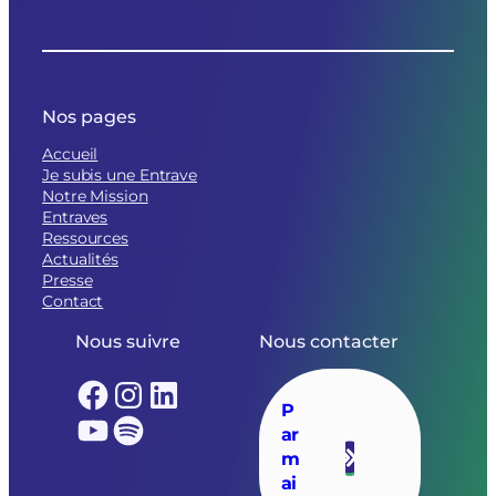
Nos pages
Accueil
Je subis une Entrave
Notre Mission
Entraves
Ressources
Actualités
Presse
Contact
Nous suivre
Nous contacter
Facebook
Instagram
LinkedIn
P
YouTube
Spotify
ar
m
ai