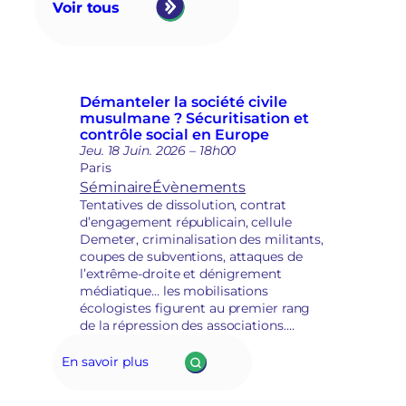
F
Voir tous
o
D
n
V
c
A
t
:
i
e
Démanteler la société civile
o
s
musulmane ? Sécuritisation et
n
p
contrôle social en Europe
à
o
Jeu. 18 Juin. 2026 – 18h00
l
i
Paris
a
r
Séminaire
Évènements
d
s
Tentatives de dissolution, contrat
é
d
d’engagement républicain, cellule
p
é
Demeter, criminalisation des militants,
o
m
coupes de subventions, attaques de
l
o
l’extrême-droite et dénigrement
i
c
médiatique… les mobilisations
t
r
écologistes figurent au premier rang
i
a
de la répression des associations.
s
t
Comment s’organiser dans ce contexte
a
i
défavorable ? Quelles stratégies
t
En savoir plus
q
déployer, non seulement face à la
i
u
répression mais aussi face à l’urgence
o
e