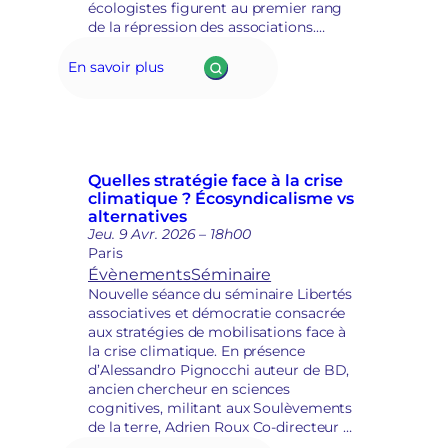
écologistes figurent au premier rang
i
a
de la répression des associations.
s
t
Comment s’organiser dans ce contexte
a
i
défavorable ? Quelles stratégies
t
En savoir plus
q
déployer, non seulement face à la
i
u
répression mais aussi face à l’urgence
o
e
climatique ?…
n
s
e
t
Quelles stratégie face à la crise
r
climatique ? Écosyndicalisme vs
e
alternatives
p
Jeu. 9 Avr. 2026 – 18h00
r
Paris
i
Évènements
Séminaire
s
Nouvelle séance du séminaire Libertés
e
associatives et démocratie consacrée
e
aux stratégies de mobilisations face à
n
la crise climatique. En présence
m
d’Alessandro Pignocchi auteur de BD,
a
ancien chercheur en sciences
i
cognitives, militant aux Soulèvements
n
de la terre, Adrien Roux Co-directeur de
s
Justice Ensemble et Fatouma Camara,