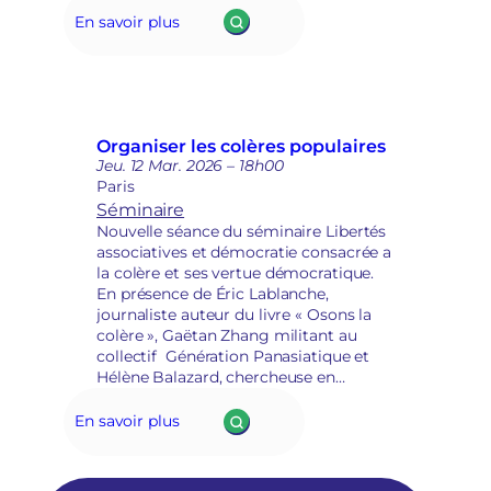
é
Présidente de Locataires Ensemble.
En savoir plus
c
u
r
i
t
a
Organiser les colères populaires
i
Jeu. 12 Mar. 2026 – 18h00
r
Paris
e
Séminaire
Nouvelle séance du séminaire Libertés
associatives et démocratie consacrée a
la colère et ses vertue démocratique.
En présence de Éric Lablanche,
journaliste auteur du livre « Osons la
colère », Gaëtan Zhang militant au
collectif Génération Panasiatique et
Hélène Balazard, chercheuse en
science politique à l’ENTPE et membre
de l’Institut Alinsky.
En savoir plus