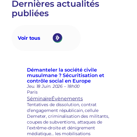
r
Dernières actualités
e
u
p
publiées
n
a
e
r
i
l
n
e
j
F
Voir tous
o
D
n
V
c
A
t
:
i
e
Démanteler la société civile
o
s
musulmane ? Sécuritisation et
n
p
contrôle social en Europe
à
o
Jeu. 18 Juin. 2026 – 18h00
l
i
Paris
a
r
Séminaire
Évènements
d
s
Tentatives de dissolution, contrat
é
d
d’engagement républicain, cellule
p
é
Demeter, criminalisation des militants,
o
m
coupes de subventions, attaques de
l
o
l’extrême-droite et dénigrement
i
c
médiatique… les mobilisations
t
r