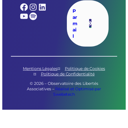
Facebook
Instagram
LinkedIn
P
YouTube
Spotify
ar
m
ai
l
Mentions Légales
Politique de Cookies
Politique de Confidentialité
© 2026 – Observatoire des Libertés
Associatives –
Réalisé et Optimisé par
Swebetech