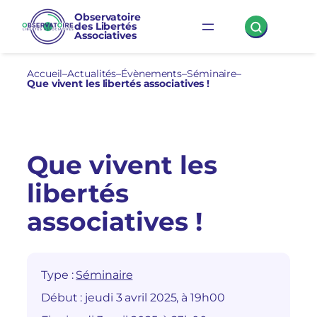
Aller
Observatoire
des Libertés
au
Associatives
contenu
Accueil
–
Actualités
–
Évènements
–
Séminaire
–
Que vivent les libertés associatives !
Que vivent les
libertés
associatives !
Type :
Séminaire
Début :
jeudi 3 avril 2025, à 19h00