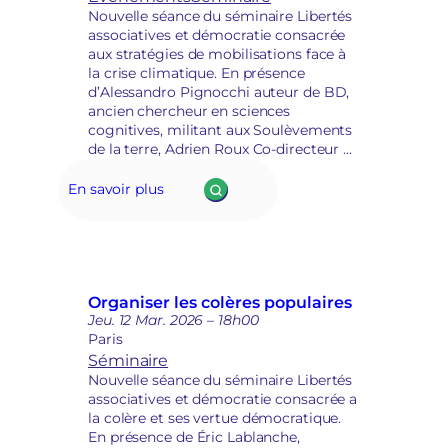
Nouvelle séance du séminaire Libertés
e
associatives et démocratie consacrée
e
aux stratégies de mobilisations face à
n
la crise climatique. En présence
m
d’Alessandro Pignocchi auteur de BD,
a
ancien chercheur en sciences
i
cognitives, militant aux Soulèvements
n
de la terre, Adrien Roux Co-directeur de
s
Justice Ensemble et Fatouma Camara,
é
Présidente de Locataires Ensemble.
En savoir plus
c
u
r
i
t
a
Organiser les colères populaires
i
Jeu. 12 Mar. 2026 – 18h00
r
Paris
e
Séminaire
Nouvelle séance du séminaire Libertés
associatives et démocratie consacrée a
la colère et ses vertue démocratique.
En présence de Éric Lablanche,