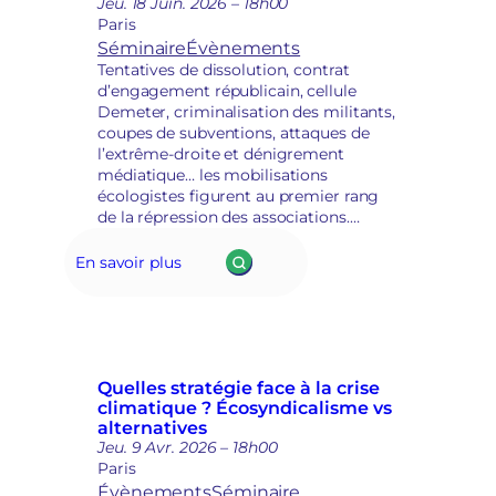
Jeu. 18 Juin. 2026 – 18h00
l
i
Paris
a
r
Séminaire
Évènements
d
s
Tentatives de dissolution, contrat
é
d
d’engagement républicain, cellule
p
é
Demeter, criminalisation des militants,
o
m
coupes de subventions, attaques de
l
o
l’extrême-droite et dénigrement
i
c
médiatique… les mobilisations
t
r
écologistes figurent au premier rang
i
a
de la répression des associations.
s
t
Comment s’organiser dans ce contexte
a
i
défavorable ? Quelles stratégies
t
En savoir plus
q
déployer, non seulement face à la
i
u
répression mais aussi face à l’urgence
o
e
climatique ?…
n
s
e
t
Quelles stratégie face à la crise
r
climatique ? Écosyndicalisme vs
e
alternatives
p
Jeu. 9 Avr. 2026 – 18h00
r
Paris
i
Évènements
Séminaire
s