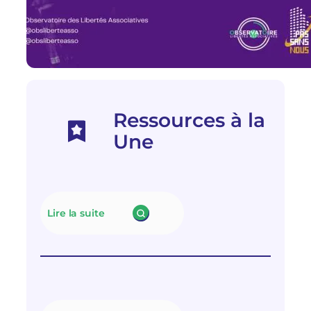
Ressources à la
Une
Lire la suite
:
N
e
u
t
r
a