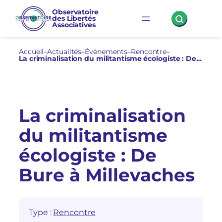
Aller
Observatoire
des Libertés
au
Associatives
contenu
Accueil
–
Actualités
–
Évènements
–
Rencontre
–
La criminalisation du militantisme écologiste : De Bure à Millevaches
La criminalisation
du militantisme
écologiste : De
Bure à Millevaches
Type :
Rencontre