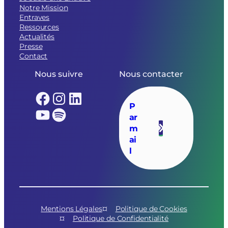
Notre Mission
Entraves
Ressources
Actualités
Presse
Contact
Nous suivre
Nous contacter
Facebook
Instagram
LinkedIn
P
YouTube
Spotify
ar
m
ai
l
Mentions Légales
Politique de Cookies
Politique de Confidentialité