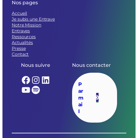
Nos pages
Accueil
Je subis une Entrave
Notre Mission
Entraves
Ressources
Actualités
Presse
Contact
Nous suivre
Nous contacter
Facebook
Instagram
LinkedIn
P
YouTube
Spotify
ar
m
ai
l