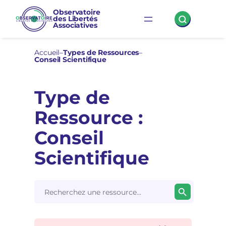
Observatoire
des Libertés
Associatives
Accueil
–
Types de Ressources
–
Conseil Scientifique
Type de
Ressource :
Conseil
Scientifique
Search Button
Search
for: