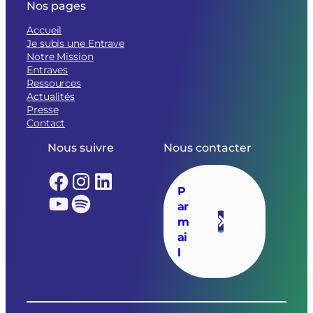
Nos pages
Accueil
Je subis une Entrave
Notre Mission
Entraves
Ressources
Actualités
Presse
Contact
Nous suivre
Nous contacter
Facebook
Instagram
LinkedIn
P
YouTube
Spotify
ar
m
ai
l